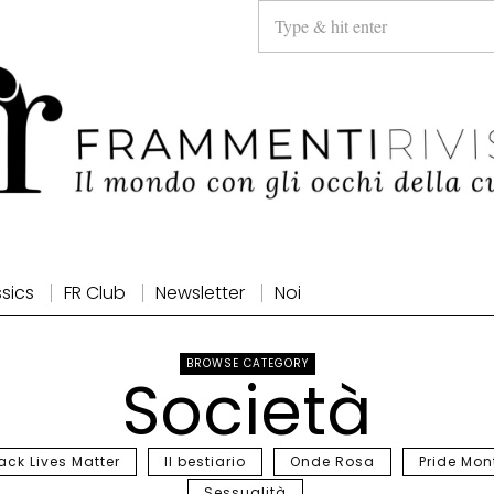
ssics
FR Club
Newsletter
Noi
BROWSE CATEGORY
Società
ack Lives Matter
Il bestiario
Onde Rosa
Pride Mon
Sessualità