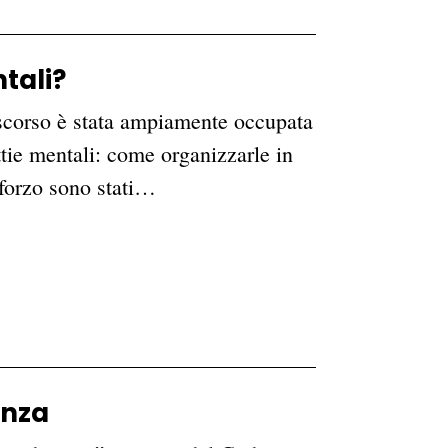
tali?
o scorso è stata ampiamente occupata
ttie mentali: come organizzarle in
sforzo sono stati…
enza