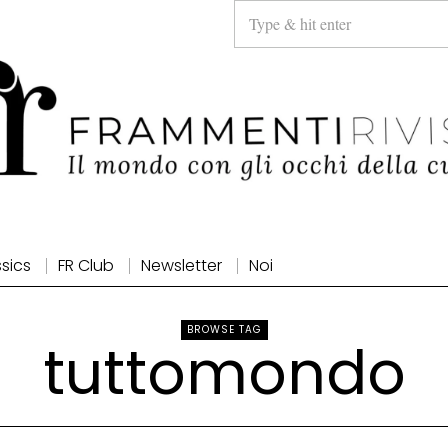
ssics
FR Club
Newsletter
Noi
BROWSE TAG
tuttomondo