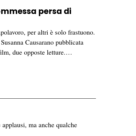
commessa persa di
olavoro, per altri è solo frastuono.
di Susanna Causarano pubblicata
 film, due opposte letture.…
e applausi, ma anche qualche
va…