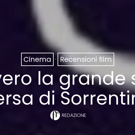
Cinema
·
Recensioni film
vvero la grand
rsa di Sorrent
REDAZIONE