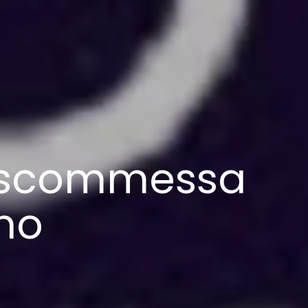
e scommessa
ino