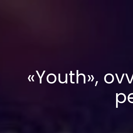
«Youth», o
pe