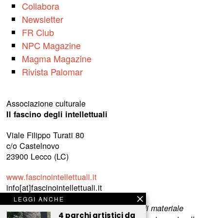
Collabora
Newsletter
FR Club
NPC Magazine
Magma Magazine
Rivista Palomar
Associazione culturale
Il fascino degli intellettuali
Viale Filippo Turati 80
c/o Castelnovo
23900 Lecco (LC)
www.fascinointellettuali.it
info[at]fascinointellettuali.it
LEGGI ANCHE
Per segnalare eventuali errori nell’uso di materiale
4 parchi artistici da