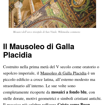
Mosaici dell’arco trionfale di San Vitale, Wikimedia commons
Il Mausoleo di Galla
Placidia
Costruito nella prima metà del V secolo come oratorio o
sepolcro imperiale, il
Mausoleo di Galla Placidia
è un
piccolo edificio a croce latina, all’esterno modesto ma
straordinario all’interno. Le sue volte sono
mosaici a fondo blu
completamente ricoperte da
, con
stelle dorate, motivi geometrici e simboli cristiani antichi.
Cristo come Buon
Il mosaico più celebre raffigura