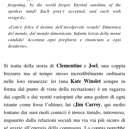
forgetting, by the world forgot.
Eternal sunshine of the
spotless mind
! Each pray’r accepted, and each wish
resign’d».
«Com’è felice il destino dell’incolpevole vestale! Dimentica
del mondo, dal mondo dimenticata.
Infinita letizia della mente
candida
! Accettata ogni preghiera e rinunciato a ogni
desiderio».
Clementine
Joel
Si tratta della storia di
e
, una coppia
bizzarra ma al tempo stesso incredibilmente ordinaria
Kate Winslet
nelle loro stranezze: lei (una
sempre in
forma dal punto di vista della recitazione) è un ragazza
dai capelli e dai vestiti variopinti che ama godere di ogni
Jim Carrey
istante come fosse l’ultimo; lui (
, qui molto
lontano dai suoi ruoli comici) è invece timido, introverso,
impaurito dalla relazioni sociali ma via via più sicuro di
sé grazie all’energia della compagna. La coppia potrebbe