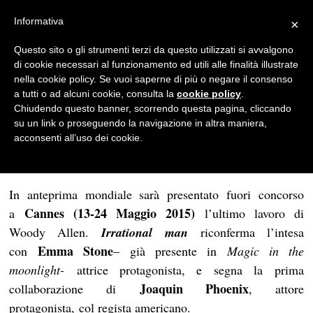
Informativa
×
News
Questo sito o gli strumenti terzi da questo utilizzati si avvalgono
di cookie necessari al funzionamento ed utili alle finalità illustrate
Woody Allen a Cannes con
nella cookie policy. Se vuoi saperne di più o negare il consenso
“Irrational man”
a tutti o ad alcuni cookie, consulta la
cookie policy
.
Chiudendo questo banner, scorrendo questa pagina, cliccando
REDAZIONE
su un link o proseguendo la navigazione in altra maniera,
acconsenti all’uso dei cookie.
30/04/2015
1 MIN DI LETTURA
In anteprima mondiale sarà presentato fuori concorso
Cannes (13-24 Maggio 2015)
a
l’ultimo lavoro di
Woody Allen.
Irrational man
riconferma l’intesa
Emma Stone
con
– già presente in
Magic in the
moonlight-
attrice protagonista, e segna la prima
Joaquin Phoenix
collaborazione di
, attore
protagonista, col regista americano.