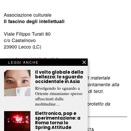
Associazione culturale
Il fascino degli intellettuali
Viale Filippo Turati 80
c/o Castelnovo
23900 Lecco (LC)
www.fascinointellettuali.it
LEGGI ANCHE
info[at]fascinointellettuali.it
Il volto globale della
bellezza: lo sguardo
Per segnalare eventuali errori nell’uso di materiale
occidentale in Asia
riservato,
scriveteci
e provvederemo prontamente alla
Rivolgendo lo sguardo a
rimozione del materiale lesivo dei diritti di terzi.
Oriente rimaniamo spesso
affascinati dalla
L’intero contenuto di questo sito web è protetto da
moltitudine…
copyright.
Elettronica, pop e
sperimentazione: a
Roma torna lo
Spring Attitude
©
2026
FRAMMENTI RIVISTA