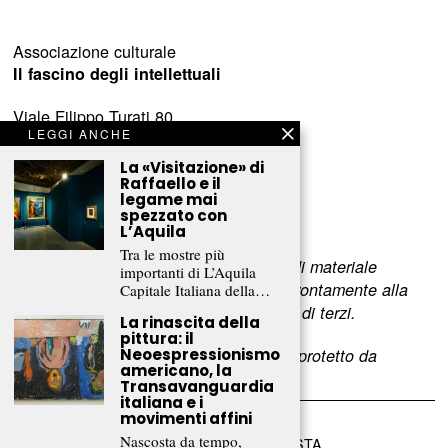
Associazione culturale
Il fascino degli intellettuali
Viale Filippo Turati 80
LEGGI ANCHE
c/o Castelnovo
23900 Lecco (LC)
La «Visitazione» di
Raffaello e il
legame mai
www.fascinointellettuali.it
spezzato con
info[at]fascinointellettuali.it
L’Aquila
Tra le mostre più
Per segnalare eventuali errori nell’uso di materiale
importanti di L’Aquila
riservato,
scriveteci
e provvederemo prontamente alla
Capitale Italiana della…
rimozione del materiale lesivo dei diritti di terzi.
La rinascita della
pittura: il
Neoespressionismo
L’intero contenuto di questo sito web è protetto da
americano, la
copyright.
Transavanguardia
italiana e i
movimenti affini
Nascosta da tempo,
©
2026
FRAMMENTI RIVISTA