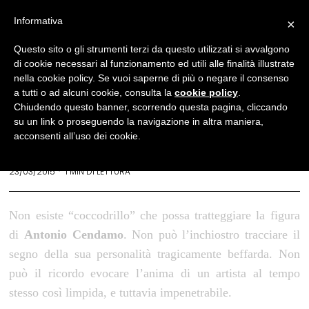
Informativa
×
Arte
Questo sito o gli strumenti terzi da questo utilizzati si avvalgono
di cookie necessari al funzionamento ed utili alle finalità illustrate
Addio ad Antonio
nella cookie policy. Se vuoi saperne di più o negare il consenso
Cendamo, il Friuli piange il
a tutti o ad alcuni cookie, consulta la
cookie policy
.
Chiudendo questo banner, scorrendo questa pagina, cliccando
suo artista
su un link o proseguendo la navigazione in altra maniera,
acconsenti all’uso dei cookie.
REDAZIONE
23/03/2015
1 MIN DI LETTURA
Non esiste “coccodrillo” che possa tratteggiare la figura
di
Antonio Cendamo
.
Non può l’inchiostro tracciare il
segno della sua personalità tragicamente beffarda.
Non
può il ricordo evocare l’anima di un artista al tempo
stesso così limpida, e tuttavia impenetrabile.