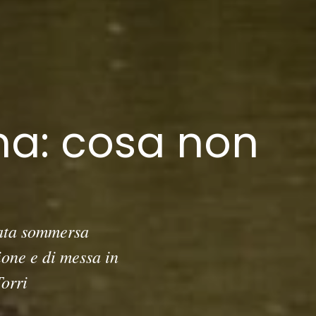
na: cosa non
vata sommersa
ione e di messa in
orri