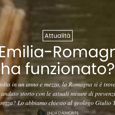
Attualità
n Emilia-Romag
ha funzionato?
 volta in un anno e mezzo, la Romagna si è tro
 andato storto con le attuali misure di prevenz
urezza? Lo abbiamo chiesto al geologo Giulio T
LINDA DALMONTE