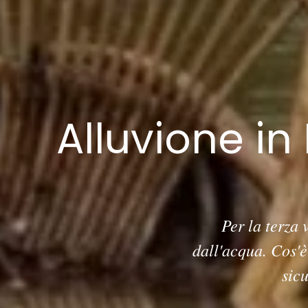
Alluvione i
Per la terza
dall'acqua. Cos'è
sic