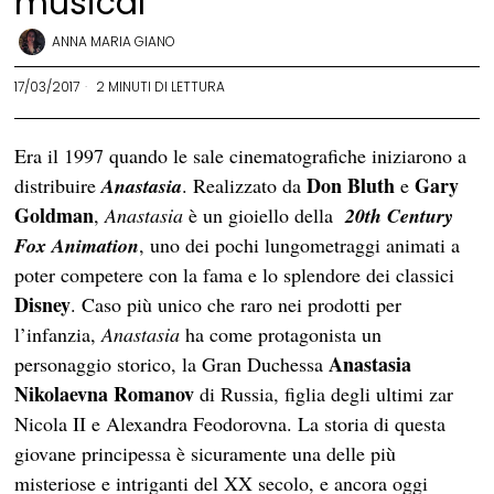
musical
ANNA MARIA GIANO
17/03/2017
2 MINUTI DI LETTURA
Era il 1997 quando le sale cinematografiche iniziarono a
Don Bluth
Gary
distribuire
Anastasia
. Realizzato da
e
Goldman
,
Anastasia
è un gioiello della
20th Century
Fox Animation
, uno dei pochi lungometraggi animati a
poter competere con la fama e lo splendore dei classici
Disney
. Caso più unico che raro nei prodotti per
l’infanzia,
Anastasia
ha come protagonista un
Anastasia
personaggio storico, la Gran Duchessa
Nikolaevna Romanov
di Russia, figlia degli ultimi zar
Nicola II e Alexandra Feodorovna. La storia di questa
giovane principessa è sicuramente una delle più
misteriose e intriganti del XX secolo, e ancora oggi