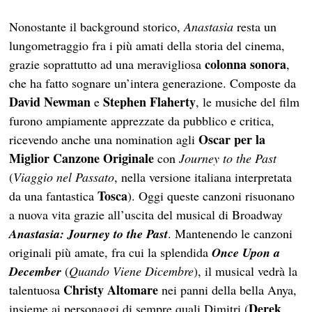
Nonostante il background storico,
Anastasia
resta un
lungometraggio fra i più amati della storia del cinema,
colonna sonora
grazie soprattutto ad una meravigliosa
,
che ha fatto sognare un’intera generazione. Composte da
David Newman
Stephen Flaherty
e
, le musiche del film
furono ampiamente apprezzate da pubblico e critica,
Oscar per la
ricevendo anche una nomination agli
Miglior Canzone Originale
con
Journey to the Past
(
Viaggio nel Passato
, nella versione italiana interpretata
Tosca
da una fantastica
). Oggi queste canzoni risuonano
a nuova vita grazie all’uscita del musical di Broadway
Anastasia: Journey to the Past
. Mantenendo le canzoni
originali più amate, fra cui la splendida
Once Upon a
December
(
Quando Viene Dicembre
), il musical vedrà la
Christy Altomare
talentuosa
nei panni della bella Anya,
Derek
insieme ai personaggi di sempre quali Dimitri (