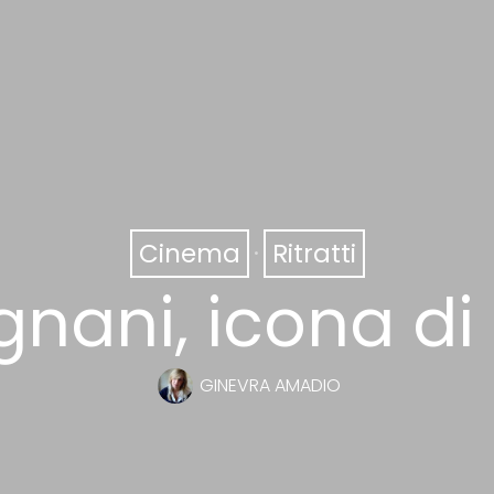
Cinema
·
Ritratti
nani, icona di
GINEVRA AMADIO