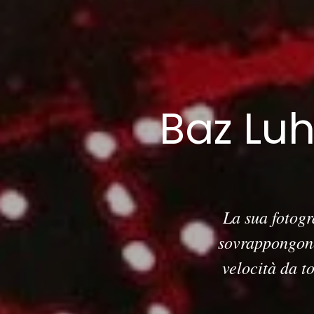
Baz Luh
La sua fotogr
sovrappongono
velocità da to