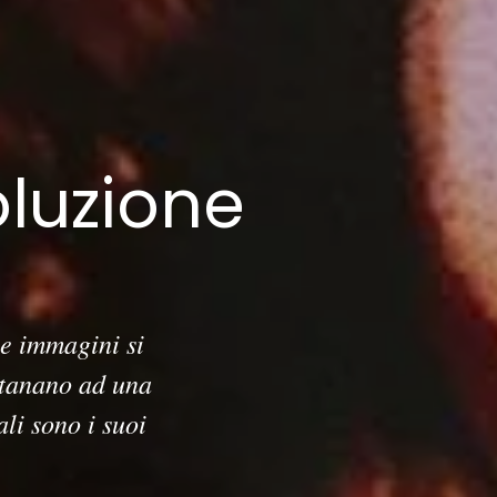
oluzione
le immagini si
ntanano ad una
ali sono i suoi