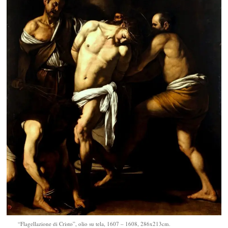
“Flagellazione di Cristo”, olio su tela, 1607 – 1608, 286x213cm.