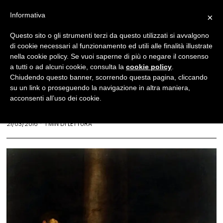
Informativa
×
News
Questo sito o gli strumenti terzi da questo utilizzati si avvalgono
di cookie necessari al funzionamento ed utili alle finalità illustrate
Caravaggio a Monza: ecco
nella cookie policy. Se vuoi saperne di più o negare il consenso
in mostra il capolavoro
a tutti o ad alcuni cookie, consulta la
cookie policy
.
Chiudendo questo banner, scorrendo questa pagina, cliccando
“Flagellazione di Cristo”
su un link o proseguendo la navigazione in altra maniera,
acconsenti all’uso dei cookie.
REDAZIONE
21/03/2016
1 MIN DI LETTURA