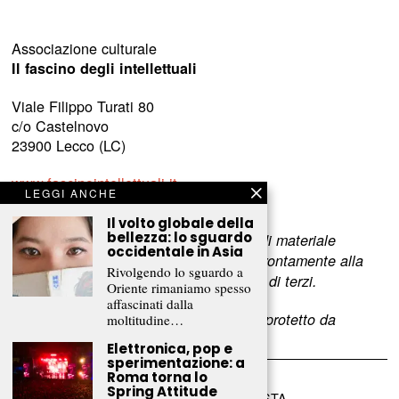
Associazione culturale
Il fascino degli intellettuali
Viale Filippo Turati 80
c/o Castelnovo
23900 Lecco (LC)
www.fascinointellettuali.it
LEGGI ANCHE
info[at]fascinointellettuali.it
Il volto globale della
bellezza: lo sguardo
Per segnalare eventuali errori nell’uso di materiale
occidentale in Asia
riservato,
scriveteci
e provvederemo prontamente alla
Rivolgendo lo sguardo a
rimozione del materiale lesivo dei diritti di terzi.
Oriente rimaniamo spesso
affascinati dalla
L’intero contenuto di questo sito web è protetto da
moltitudine…
copyright.
Elettronica, pop e
sperimentazione: a
Roma torna lo
Spring Attitude
©
2026
FRAMMENTI RIVISTA