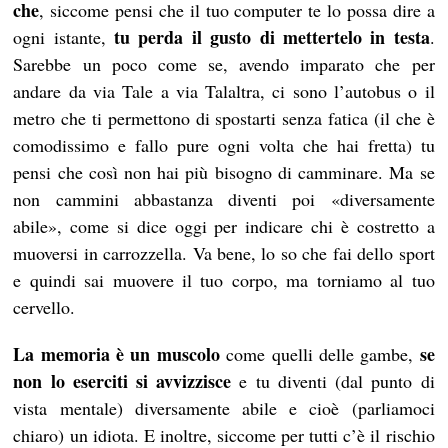
che
, siccome pensi che il tuo computer te lo possa dire a
tu perda il gusto di mettertelo in testa
ogni istante,
.
Sarebbe un poco come se, avendo imparato che per
andare da via Tale a via Talaltra, ci sono l’autobus o il
metro che ti permettono di spostarti senza fatica (il che è
comodissimo e fallo pure ogni volta che hai fretta) tu
pensi che così non hai più bisogno di camminare. Ma se
non cammini abbastanza diventi poi «diversamente
abile», come si dice oggi per indicare chi è costretto a
muoversi in carrozzella. Va bene, lo so che fai dello sport
e quindi sai muovere il tuo corpo, ma torniamo al tuo
cervello.
La memoria è un muscolo
se
come quelli delle gambe,
non lo eserciti si avvizzisce
e tu diventi (dal punto di
vista mentale) diversamente abile e cioè (parliamoci
chiaro) un idiota. E inoltre, siccome per tutti c’è il rischio