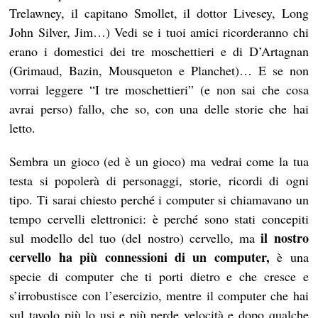
Trelawney, il capitano Smollet, il dottor Livesey, Long
John Silver, Jim…) Vedi se i tuoi amici ricorderanno chi
erano i domestici dei tre moschettieri e di D’Artagnan
(Grimaud, Bazin, Mousqueton e Planchet)… E se non
vorrai leggere “I tre moschettieri” (e non sai che cosa
avrai perso) fallo, che so, con una delle storie che hai
letto.
Sembra un gioco (ed è un gioco) ma vedrai come la tua
testa si popolerà di personaggi, storie, ricordi di ogni
tipo. Ti sarai chiesto perché i computer si chiamavano un
tempo cervelli elettronici: è perché sono stati concepiti
il nostro
sul modello del tuo (del nostro) cervello, ma
cervello ha più connessioni di un computer,
è una
specie di computer che ti porti dietro e che cresce e
s’irrobustisce con l’esercizio, mentre il computer che hai
sul tavolo più lo usi e più perde velocità e dopo qualche