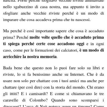
nascita. Forse perché sfogliavo vecchie riviste ammassate
nello sgabuzzino di casa nostra, ma appunto ti invito a
sfogliare anche vecchie riviste perché è un modo di
imparare che cosa accadeva prima che tu nascessi.
Ma perché è così importante sapere che cosa è accaduto
molte volte quello che è accaduto prima
prima? Perché
ti spiega perché certe cose accadono oggi
e in ogni
è un modo di
caso, come per le formazioni dei calciatori,
arricchire la nostra memoria
.
Bada bene che questo non lo puoi fare solo su libri e
riviste, lo si fa benissimo anche su Internet. Che è da
usare non solo per chattare con i tuoi amici ma anche per
chattare (per così dire) con la storia del mondo. Chi erano
gli ittiti? E i camisardi? E come si chiamavano le tre
caravelle di Colombo? Quando sono scomparsi i
dinosauri? L’arca di Noè poteva avere un timone? Come