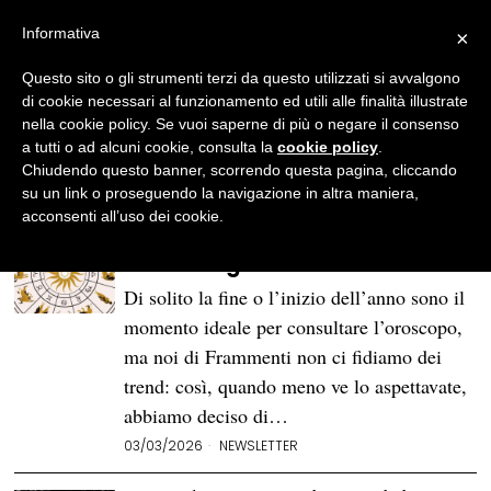
Informativa
×
Serena Votano
Questo sito o gli strumenti terzi da questo utilizzati si avvalgono
Serena Votano, classe 1996. Fingo di
di cookie necessari al funzionamento ed utili alle finalità illustrate
essere una scrittrice, un’editor e una
nella cookie policy. Se vuoi saperne di più o negare il consenso
giornalista, in realtà sono solo una lettrice
a tutti o ad alcuni cookie, consulta la
cookie policy
.
compulsiva in overdose da JD Salinger,
Chiudendo questo banner, scorrendo questa pagina, cliccando
Raymond Carver e Richard Yates.
su un link o proseguendo la navigazione in altra maniera,
acconsenti all’uso dei cookie.
Un libro da leggere in base al
vostro segno zodiacale
Di solito la fine o l’inizio dell’anno sono il
momento ideale per consultare l’oroscopo,
ma noi di Frammenti non ci fidiamo dei
trend: così, quando meno ve lo aspettavate,
abbiamo deciso di…
03/03/2026
NEWSLETTER