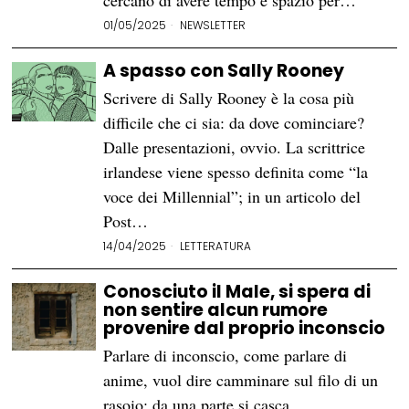
cercano di avere tempo e spazio per…
01/05/2025
NEWSLETTER
A spasso con Sally Rooney
Scrivere di Sally Rooney è la cosa più
difficile che ci sia: da dove cominciare?
Dalle presentazioni, ovvio. La scrittrice
irlandese viene spesso definita come “la
voce dei Millennial”; in un articolo del
Post…
14/04/2025
LETTERATURA
Conosciuto il Male, si spera di
non sentire alcun rumore
provenire dal proprio inconscio
Parlare di inconscio, come parlare di
anime, vuol dire camminare sul filo di un
rasoio: da una parte si casca