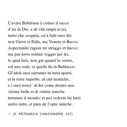
L’avara Babilonia à colmo il sacco
d’ira di Dio, e di vitii empii et rei,
tanto che scoppia, ed à fatti suoi dèi
non Giove et Palla, ma Venere et Bacco.
Aspectando ragion mi struggo et fiacco;
ma pur novo soldan veggio per lei,
lo qual farà, non già quand’io vorrei,
sol una sede, et quella fia in Baldacco.
Gl’idoli suoi sarranno in terra sparsi,
et le torre superbe, al ciel nemiche,
e i suoi torrer’ di for come dentro arsi.
Anime belle et di virtute amiche
terranno il mondo; et poi vedrem lui farsi
aurëo tutto, et pien de l’opre antiche.
(F. PETRARCA, CANZONIERE, 137)