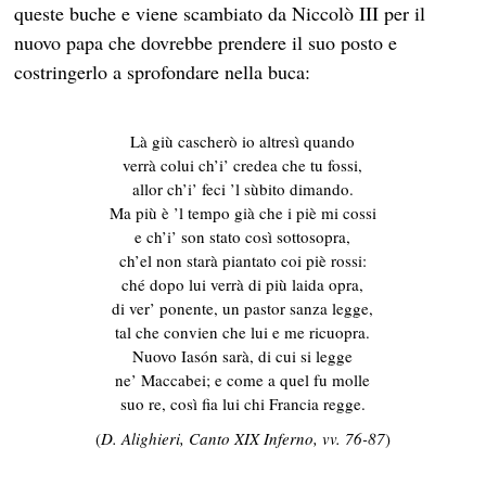
queste buche e viene scambiato da Niccolò III per il
nuovo papa che dovrebbe prendere il suo posto e
costringerlo a sprofondare nella buca:
Là giù cascherò io altresì quando
verrà colui ch’i’ credea che tu fossi,
allor ch’i’ feci ’l sùbito dimando.
Ma più è ’l tempo già che i piè mi cossi
e ch’i’ son stato così sottosopra,
ch’el non starà piantato coi piè rossi:
ché dopo lui verrà di più laida opra,
di ver’ ponente, un pastor sanza legge,
tal che convien che lui e me ricuopra.
Nuovo Iasón sarà, di cui si legge
ne’ Maccabei; e come a quel fu molle
suo re, così fia lui chi Francia regge.
(
D. Alighieri, Canto XIX Inferno, vv. 76-87
)