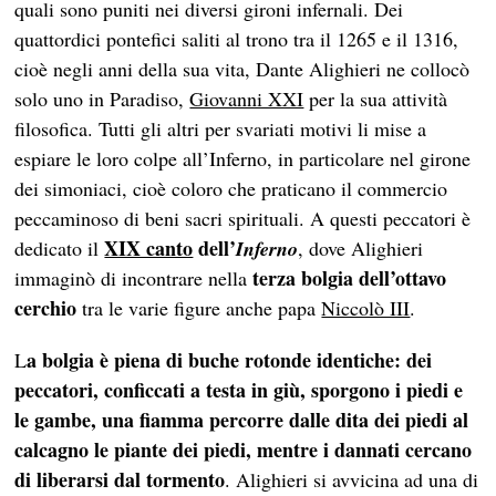
quali sono puniti nei diversi gironi infernali. Dei
quattordici pontefici saliti al trono tra il 1265 e il 1316,
cioè negli anni della sua vita, Dante Alighieri ne collocò
solo uno in Paradiso,
Giovanni XXI
per la sua attività
filosofica. Tutti gli altri per svariati motivi li mise a
espiare le loro colpe all’Inferno, in particolare nel girone
dei simoniaci, cioè coloro che praticano il commercio
peccaminoso di beni sacri spirituali. A questi peccatori è
XIX canto
dell’
dedicato il
Inferno
, dove Alighieri
terza bolgia dell’ottavo
immaginò di incontrare nella
cerchio
tra le varie figure anche papa
Niccolò III
.
a bolgia è piena di buche rotonde identiche: dei
L
peccatori, conficcati a testa in giù, sporgono i piedi e
le gambe, una fiamma percorre dalle dita dei piedi al
calcagno le piante dei piedi, mentre i dannati cercano
di liberarsi dal tormento
. Alighieri si avvicina ad una di