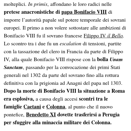
molteplici.
In primis
, affondano le loro radici nelle
pretese anacronistiche di
papa Bonifacio VIII
di
imporre l’autorità papale sul potere temporale dei sovrani
europei. Il primo a non volere sottostare alle ambizioni di
Bonifacio VIII fu il sovrano francese
Filippo IV
il Bello
.
Lo scontro tra i due fu un
escalation
di tensioni, partite
con la tassazione del clero in Francia da parte di Filippo
bolla
IV, alla quale Bonifacio VIII rispose con la
Unam
Sanctam
, passando per la convocazione dei primi Stati
generali nel 1302 da parte del sovrano fino alla rottura
definitiva con la prigionia ad Anagni del papa nel 1303.
Dopo la morte di Bonifacio VIII la situazione a Roma
era esplosiva,
scontri tra le
a causa degli accesi
famiglie
Caetani
e
Colonna
, al punto che il nuovo
Benedetto XI
dovette trasferirsi a Perugia
pontefice,
per sfuggire alla minaccia militare dei Colonna.