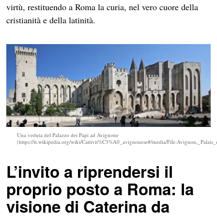
virtù, restituendo a Roma la curia, nel vero cuore della
cristianità e della latinità.
Una veduta del Palazzo dei Papi ad Avignone
(https://it.wikipedia.org/wiki/Cattivit%C3%A0_avignonese#/media/File:Avignon,_Palai
L’invito a riprendersi il
proprio posto a Roma: la
visione di Caterina da