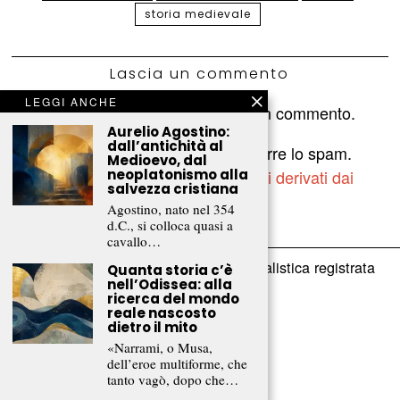
storia medievale
Lascia un commento
LEGGI ANCHE
Devi essere
connesso
per inviare un commento.
Aurelio Agostino:
dall’antichità al
Questo sito utilizza Akismet per ridurre lo spam.
Medioevo, dal
Scopri come vengono elaborati i dati derivati dai
neoplatonismo alla
salvezza cristiana
commenti
.
Agostino, nato nel 354
d.C., si colloca quasi a
cavallo…
è una testata giornalistica registrata
Frammenti Rivista
Quanta storia c’è
nell’Odissea: alla
presso il Tribunale di Lecco (n. 4/2020)
ricerca del mondo
reale nascosto
Direttore responsabile:
dietro il mito
Michele Castelnovo
«Narrami, o Musa,
dell’eroe multiforme, che
tanto vagò, dopo che…
info[at]frammentirivista.it