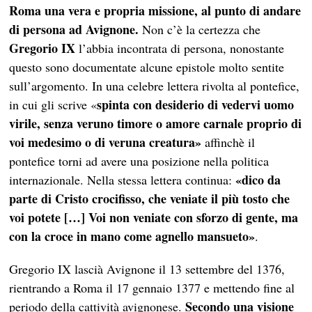
Roma una vera e propria missione, al punto di andare
di persona ad Avignone.
Non c’è la certezza che
Gregorio IX
l’abbia incontrata di persona, nonostante
questo sono documentate alcune epistole molto sentite
sull’argomento. In una celebre lettera rivolta al pontefice,
spinta con desiderio di vedervi uomo
in cui gli scrive «
virile, senza veruno timore o amore carnale proprio di
voi medesimo o di veruna creatura»
affinchè il
pontefice torni ad avere una posizione nella politica
«dico da
internazionale. Nella stessa lettera continua:
parte di Cristo crocifisso, che veniate il più tosto che
voi potete […] Voi non veniate con sforzo di gente, ma
con la croce in mano come agnello mansueto»
.
Gregorio IX lascià Avignone il 13 settembre del 1376,
rientrando a Roma il 17 gennaio 1377 e mettendo fine al
Secondo una visione
periodo della cattività avignonese.