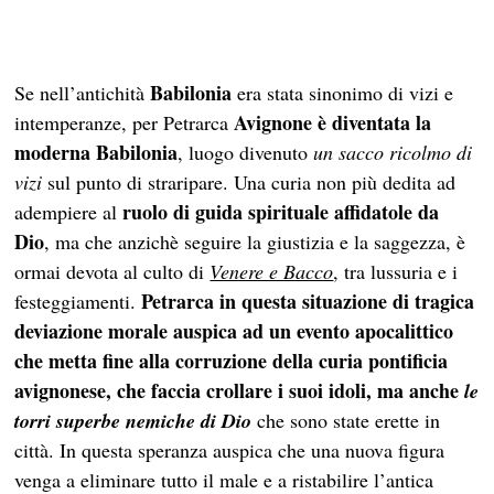
Babilonia
Se nell’antichità
era stata sinonimo di vizi e
Avignone è diventata la
intemperanze, per Petrarca
moderna Babilonia
, luogo divenuto
un sacco ricolmo
di
vizi
sul punto di straripare. Una curia non più dedita ad
ruolo di guida spirituale affidatole da
adempiere al
Dio
, ma che anzichè seguire la giustizia e la saggezza, è
ormai devota al culto di
Venere e Bacco
, tra lussuria e i
Petrarca in questa situazione di tragica
festeggiamenti.
deviazione morale auspica ad un evento apocalittico
che metta fine alla corruzione della curia pontificia
avignonese, che faccia crollare i suoi idoli, ma anche
le
torri
superbe nemiche di Dio
che sono state erette in
città. In questa speranza auspica che una nuova figura
venga a eliminare tutto il male e a ristabilire l’antica