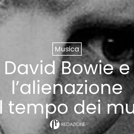
Musica
David Bowie e
l’alienazione
l tempo dei mu
REDAZIONE