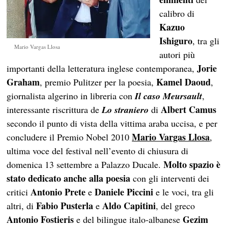
calibro di
Kazuo
Ishiguro
, tra gli
Mario Vargas Llosa
autori più
Jorie
importanti della letteratura inglese contemporanea,
Graham
Kamel Daoud
, premio Pulitzer per la poesia,
,
giornalista algerino in libreria con
Il caso Meursault
,
Albert Camus
interessante riscrittura de
Lo straniero
di
secondo il punto di vista della vittima araba uccisa, e per
Mario Vargas Llosa
concludere il Premio Nobel 2010
,
ultima voce del festival nell’evento di chiusura di
Molto spazio è
domenica 13 settembre a Palazzo Ducale.
stato dedicato anche alla poesia
con gli interventi dei
Antonio Prete
Daniele Piccini
critici
e
e le voci, tra gli
Fabio Pusterla
Aldo Capitini
altri, di
e
, del greco
Antonio Fostieris
Gezim
e del bilingue italo-albanese