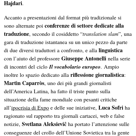
Hajdari
.
Accanto a presentazioni dal format più tradizionale si
conferenze di settore dedicate alla
sono alternate poi
traduzione
, secondo il cosiddetto “
translation slam
”, una
gara di traduzione istantanea su un unico pezzo da parte
linguistica
di due diversi traduttori a confronto, e alla
Giuseppe Antonelli
con l’aiuto del professore
nella serie
di incontri del ciclo
Il vocabolario europeo
. Ampio
riflessione giornalistica
inoltre lo spazio dedicato alla
:
Martìn Caparròs
, uno dei più grandi giornalisti
dell’America Latina, ha fatto il triste punto sulla
situazione della fame mondiale con pesanti critiche
Luca Sofri
all’
ipocrisia di Expo
e delle sue iniziative,
ha
ragionato sul rapporto tra giornali cartacei, web e false
Svetlana Aleksievi
notizie,
ha portato l’attenzione sulle
ĉ
conseguenze del crollo dell’Unione Sovietica tra la gente