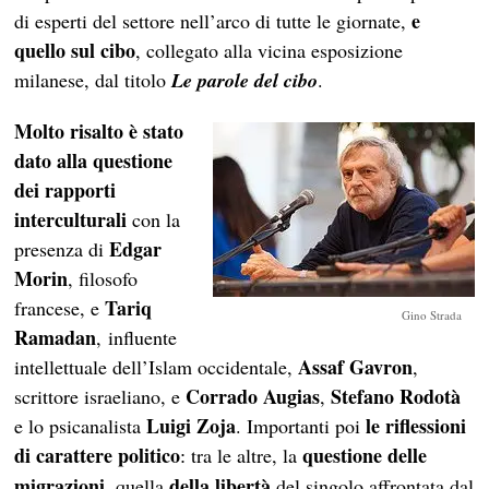
e
di esperti del settore nell’arco di tutte le giornate,
quello sul cibo
, collegato alla vicina esposizione
milanese, dal titolo
Le parole del cibo
.
Molto risalto è stato
dato alla questione
dei rapporti
interculturali
con la
Edgar
presenza di
Morin
, filosofo
Tariq
francese, e
Gino Strada
Ramadan
, influente
Assaf Gavron
intellettuale dell’Islam occidentale,
,
Corrado Augias
Stefano Rodotà
scrittore israeliano, e
,
Luigi Zoja
le riflessioni
e lo psicanalista
. Importanti poi
di carattere politico
questione delle
tra le altre, la
:
migrazioni
della libertà
, quella
del singolo affrontata dal