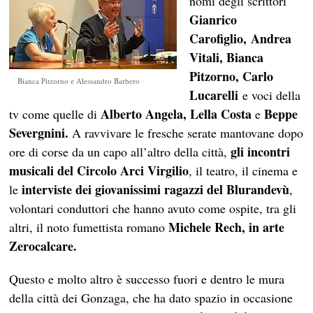
nomi degli scrittori
Gianrico
Carofiglio,
Andrea
Vitali, Bianca
Pitzorno, Carlo
Bianca Pitzorno e Alessandro Barbero
Lucarelli
e voci della
Alberto Angela, Lella Costa
Beppe
tv come quelle di
e
Severgnini.
A ravvivare le fresche serate mantovane dopo
gli incontri
ore di corse da un capo all’altro della città,
musicali del Circolo Arci Virgilio
, il teatro, il cinema e
interviste dei giovanissimi ragazzi del Blurandevù
le
,
volontari conduttori che hanno avuto come ospite, tra gli
Michele Rech, in arte
altri, il noto fumettista romano
Zerocalcare.
Questo e molto altro è successo fuori e dentro le mura
della città dei Gonzaga, che ha dato spazio in occasione