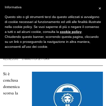
Informativa
×
Letteratura
Questo sito o gli strumenti terzi da questo utilizzati si avvalgono
di cookie necessari al funzionamento ed utili alle finalità illustrate
Festivaletteratura 2015:
nella cookie policy. Se vuoi saperne di più o negare il consenso
quando Mantova si veste di
a tutti o ad alcuni cookie, consulta la
cookie policy
.
Chiudendo questo banner, scorrendo questa pagina, cliccando
blu
su un link o proseguendo la navigazione in altra maniera,
acconsenti all’uso dei cookie.
ALESSIA CARSANA
16/09/2015
5 MINUTI DI LETTURA
Si è
conclusa
domenica
scorsa la