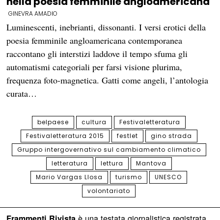
nella poesia femminile angloamericana
GINEVRA AMADIO
Luminescenti, inebrianti, dissonanti. I versi erotici della
poesia femminile angloamericana contemporanea
raccontano gli interstizi laddove il tempo sfuma gli
automatismi categoriali per farsi visione plurima,
frequenza foto-magnetica. Gatti come angeli, l’antologia
curata…
belpaese
cultura
Festivaletteratura
Festivaletteratura 2015
festlet
gino strada
Gruppo intergovernativo sul cambiamento climatico
letteratura
lettura
Mantova
Mario Vargas Llosa
turismo
UNESCO
volontariato
è una testata giornalistica registrata
Frammenti Rivista