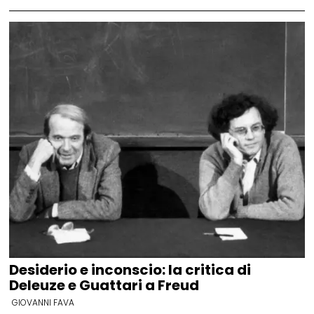
Desiderio e inconscio: la critica di
Deleuze e Guattari a Freud
GIOVANNI FAVA