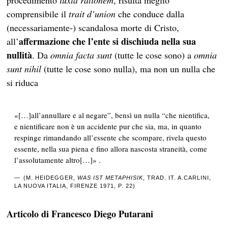
procedimento
iuxta rationem
, risulta meglio
comprensibile il
trait d’union
che conduce dalla
(necessariamente-) scandalosa morte di Cristo,
affermazione che l’ente si dischiuda nella sua
all’
nullità
. Da
omnia facta sunt
(tutte le cose sono) a
omnia
sunt nihil
(tutte le cose sono nulla), ma non un nulla che
si riduca
«[…]all’annullare e al negare”, bensì un nulla “che nientifica,
e nientificare non è un accidente pur che sia, ma, in quanto
respinge rimandando all’essente che scompare, rivela questo
essente, nella sua piena e fino allora nascosta straneità, come
l’assolutamente altro[…]» .
(M. HEIDEGGER,
WAS IST METAPHISIK
, TRAD. IT. A.CARLINI,
LA NUOVA ITALIA, FIRENZE 1971, P. 22)
Articolo di Francesco Diego Putarani