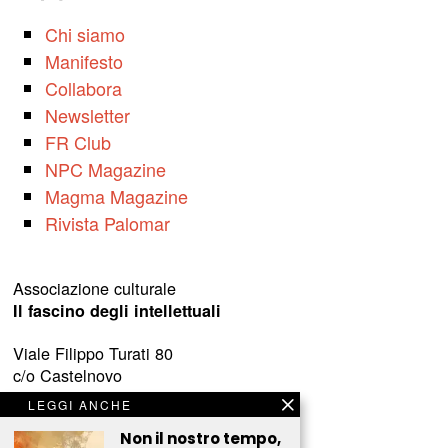
Chi siamo
Manifesto
Collabora
Newsletter
FR Club
NPC Magazine
Magma Magazine
Rivista Palomar
Associazione culturale
Il fascino degli intellettuali
Viale Filippo Turati 80
c/o Castelnovo
23900 Lecco (LC)
LEGGI ANCHE
www.fascinointellettuali.it
Non il nostro tempo,