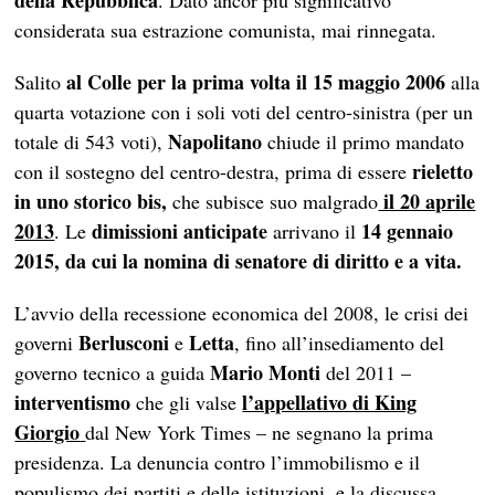
della Repubblica
. Dato ancor più significativo
considerata sua estrazione comunista, mai rinnegata.
al Colle per la prima volta il 15 maggio 2006
Salito
alla
quarta votazione con i soli voti del centro-sinistra (per un
Napolitano
totale di 543 voti),
chiude il primo mandato
rieletto
con il sostegno del centro-destra, prima di essere
in uno storico bis,
il 20 aprile
che subisce suo malgrado
2013
dimissioni anticipate
14 gennaio
. Le
arrivano il
2015, da cui la nomina di senatore di diritto e a vita.
L’avvio della recessione economica del 2008, le crisi dei
Berlusconi
Letta
governi
e
, fino all’insediamento del
Mario Monti
governo tecnico a guida
del 2011 –
interventismo
l’appellativo di King
che gli valse
Giorgio
dal New York Times – ne segnano la prima
presidenza. La denuncia contro l’immobilismo e il
populismo dei partiti e delle istituzioni, e la discussa