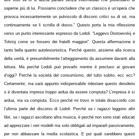
saperne più di lui. Possiamo concludere che un classico è un’opera che
provoca incessantemente un pulviscolo di discorsi critici su di sé, ma
continuamente se li scrolla di dosso.” Questo porta la mia riflessione
verso un punto interessante espresso da Lodoli. “Leggevo Dostoevskij e
Tolstoj come se fossero dei fratelli maggiori”. Questa affermazione è
tanto bella quanto autolesionistica. Perché questo, assieme alla ricerca
della verità, è presumibilmente l’atteggiamento da assumere davanti alla
lettura. Ma perché Lodoli può provarlo mentre è precluso ai giovani
d’oggi? Perché la società del consumismo, del tutto subito, ecc ecc?
Certamente, ma sarà appunto indispensabile ridestare questo desiderio
o è diventata impresa troppo ardua da essere compiuta? L’impresa è sì
ardua, ma va compiuta. Ecco perché mi trovo in totale disaccordo con
l’ultima parte del discorso di Lodoli. Perché se i ragazzi leggono altri
libri, se i ragazzi ascoltano altra musica, è perché non sono stati educati
ad apprezzare i veri modelli ma solo obbligati ad impararli passivamente,
per non abbassare la media scolastica. E poi quali sarebbero questi