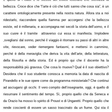
bellezza. Croce dice che “l’arte è ciò che tutti sanno che cosa sia”, è un
carattere ontologicamente presente nella nostra natura. Allora sta a noi
ridestarlo, riaccendere quella fiamma per accorgersi che la bellezza
esiste, ed è millenaria, e accompagna nei secoli la storia dell’uomo, e il
suo cuore è il tramite attraverso cui essa si manifesta. Implodere
,svegliarsi dal sonno, perché il viaggio è ritornare su passi di altri in altre
vite, rievocare, veder riemergere fantasmi, e mettersi in cammino,
perché è della meraviglia che deriva la vita dell’arte, della letteratura,
della filosofia e della storia. Ed è proprio qui che il docente ha la
responsabilità più gravosa. Che cosa lo muove? Qual è il suo obiettivo?
Desidera che il suo studente conosca a memoria la data di nascita di
Pirandello e le sue opere come da programma ministeriale? Che continui
ad asciugarsi gli occhi. Il vero compito dell’insegnante, oggi, è quello di
riesumare il sentimento del tempo. Sì, proprio quello che da Seneca e
da Orazio ha mosso lo spirito di Proust e di Ungaretti. Proprio quello che
rende coscienti di essere un sasso trascinato da un fiume. Qui sta il