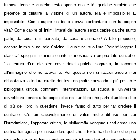
fumose teorie e qualche testo sparso qua e là, qualche stralcio che
pretende di chiarire la visione di un autore. Ma è impossibile! È
impossibile! Come capire un testo senza confrontarlo con la propria
vita? Come capire gli intimi intenti dell’autore senza capire da che punto
parte, da cosa è influenzato, da cosa è animato? A tale proposito,
accorre in mio aiuto Italo Calvino, il quale nel suo libro “Perché leggere i
classici” spiega in maniera quanto mai esaustiva proprio tale concetto:
“La lettura d’un classico deve darci qualche sorpresa, in rapporto
all’immagine che ne avevamo. Per questo non si raccomanderà mai
abbastanza la lettura diretta dei testi originali scansando il più possibile
bibliografia critica, commenti, interpretazioni. La scuola e l’università
dovrebbero servire a far capire che nessun libro che parla d’un libro dice
di più del libro in questione; invece fanno di tutto per far credere il
contrario. C’è un capovolgimento di valori molto diffuso per cui
l’introduzione, l’apparato critico, la bibliografia vengono usati come una
cortina fumogena per nascondere quel che il testo ha da dire e che può
dire solo se lo si lascia parlare senza intermediari che pretendano di