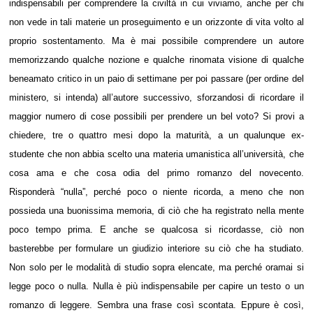
indispensabili per comprendere la civiltà in cui viviamo, anche per chi
non vede in tali materie un proseguimento e un orizzonte di vita volto al
proprio sostentamento. Ma è mai possibile comprendere un autore
memorizzando qualche nozione e qualche rinomata visione di qualche
beneamato critico in un paio di settimane per poi passare (per ordine del
ministero, si intenda) all’autore successivo, sforzandosi di ricordare il
maggior numero di cose possibili per prendere un bel voto? Si provi a
chiedere, tre o quattro mesi dopo la maturità, a un qualunque ex-
studente che non abbia scelto una materia umanistica all’università, che
cosa ama e che cosa odia del primo romanzo del novecento.
Risponderà “nulla”, perché poco o niente ricorda, a meno che non
possieda una buonissima memoria, di ciò che ha registrato nella mente
poco tempo prima. E anche se qualcosa si ricordasse, ciò non
basterebbe per formulare un giudizio interiore su ciò che ha studiato.
Non solo per le modalità di studio sopra elencate, ma perché oramai si
legge poco o nulla. Nulla è più indispensabile per capire un testo o un
romanzo di leggere. Sembra una frase così scontata. Eppure è così,