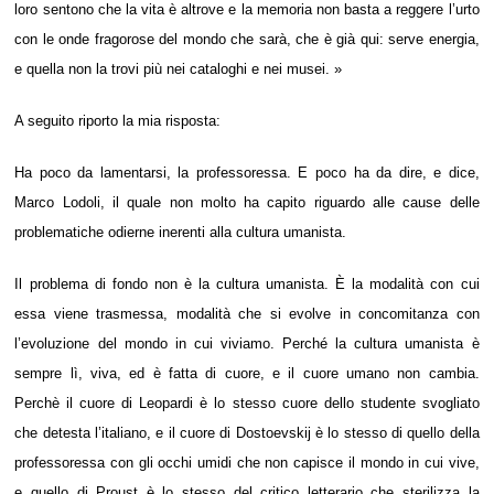
loro sentono che la vita è altrove e la memoria non basta a reggere l’urto
con le onde fragorose del mondo che sarà, che è già qui: serve energia,
e quella non la trovi più nei cataloghi e nei musei. »
A seguito riporto la mia risposta:
Ha poco da lamentarsi, la professoressa. E poco ha da dire, e dice,
Marco Lodoli, il quale non molto ha capito riguardo alle cause delle
problematiche odierne inerenti alla cultura umanista.
Il problema di fondo non è la cultura umanista. È la modalità con cui
essa viene trasmessa, modalità che si evolve in concomitanza con
l’evoluzione del mondo in cui viviamo. Perché la cultura umanista è
sempre lì, viva, ed è fatta di cuore, e il cuore umano non cambia.
Perchè il cuore di Leopardi è lo stesso cuore dello studente svogliato
che detesta l’italiano, e il cuore di Dostoevskij è lo stesso di quello della
professoressa con gli occhi umidi che non capisce il mondo in cui vive,
e quello di Proust è lo stesso del critico letterario che sterilizza la