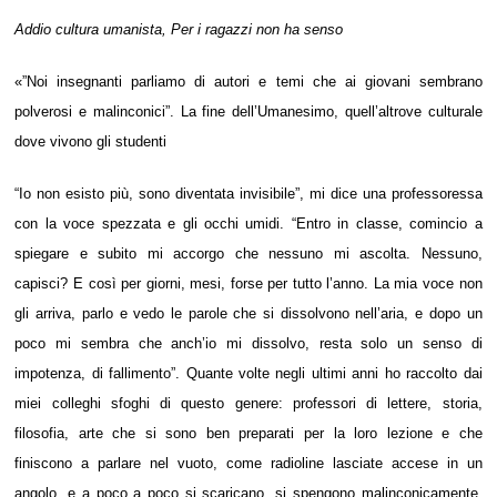
Addio cultura umanista, Per i ragazzi non ha senso
«”Noi insegnanti parliamo di autori e temi che ai giovani sembrano
polverosi e malinconici”. La fine dell’Umanesimo, quell’altrove culturale
dove vivono gli studenti
“Io non esisto più, sono diventata invisibile”, mi dice una professoressa
con la voce spezzata e gli occhi umidi. “Entro in classe, comincio a
spiegare e subito mi accorgo che nessuno mi ascolta. Nessuno,
capisci? E così per giorni, mesi, forse per tutto l’anno. La mia voce non
gli arriva, parlo e vedo le parole che si dissolvono nell’aria, e dopo un
poco mi sembra che anch’io mi dissolvo, resta solo un senso di
impotenza, di fallimento”. Quante volte negli ultimi anni ho raccolto dai
miei colleghi sfoghi di questo genere: professori di lettere, storia,
filosofia, arte che si sono ben preparati per la loro lezione e che
finiscono a parlare nel vuoto, come radioline lasciate accese in un
angolo, e a poco a poco si scaricano, si spengono malinconicamente.