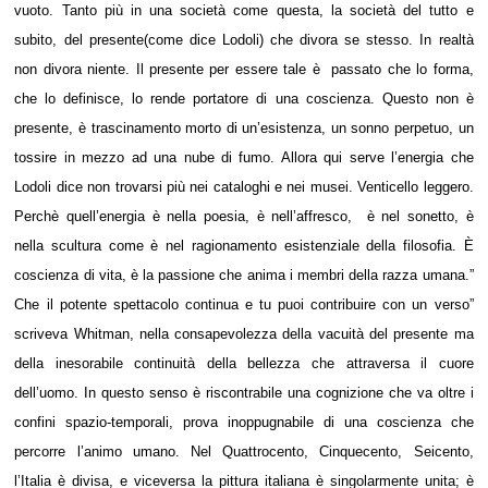
vuoto. Tanto più in una società come questa, la società del tutto e
subito, del presente(come dice Lodoli) che divora se stesso. In realtà
non divora niente. Il presente per essere tale è passato che lo forma,
che lo definisce, lo rende portatore di una coscienza. Questo non è
presente, è trascinamento morto di un’esistenza, un sonno perpetuo, un
tossire in mezzo ad una nube di fumo. Allora qui serve l’energia che
Lodoli dice non trovarsi più nei cataloghi e nei musei. Venticello leggero.
Perchè quell’energia è nella poesia, è nell’affresco, è nel sonetto, è
nella scultura come è nel ragionamento esistenziale della filosofia. È
coscienza di vita, è la passione che anima i membri della razza umana.”
Che il potente spettacolo continua e tu puoi contribuire con un verso”
scriveva Whitman, nella consapevolezza della vacuità del presente ma
della inesorabile continuità della bellezza che attraversa il cuore
dell’uomo. In questo senso è riscontrabile una cognizione che va oltre i
confini spazio-temporali, prova inoppugnabile di una coscienza che
percorre l’animo umano. Nel Quattrocento, Cinquecento, Seicento,
l’Italia è divisa, e viceversa la pittura italiana è singolarmente unita; è