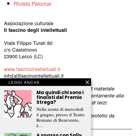
Rivista Palomar
Associazione culturale
Il fascino degli intellettuali
Viale Filippo Turati 80
c/o Castelnovo
23900 Lecco (LC)
www.fascinointellettuali.it
info[at]fascinointellettuali.it
LEGGI ANCHE
Per segnalare eventuali errori nell’uso di materiale
Ma quindi chi sono i
riservato,
scriveteci
e provvederemo prontamente alla
finalisti del Premio
rimozione del materiale lesivo dei diritti di terzi.
Strega?
Nella serata di mercoledì
4 giugno, presso il Teatro
L’intero contenuto di questo sito web è protetto da
Romano di Benevento,
copyright.
è…
A spasso con Sally