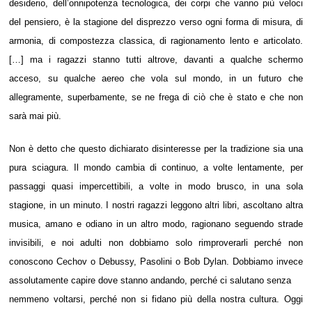
desiderio, dell’onnipotenza tecnologica, dei corpi che vanno più veloci
del pensiero, è la stagione del disprezzo verso ogni forma di misura, di
armonia, di compostezza classica, di ragionamento lento e articolato.
[…] ma i ragazzi stanno tutti altrove, davanti a qualche schermo
acceso, su qualche aereo che vola sul mondo, in un futuro che
allegramente, superbamente, se ne frega di ciò che è stato e che non
sarà mai più.
Non è detto che questo dichiarato disinteresse per la tradizione sia una
pura sciagura. Il mondo cambia di continuo, a volte lentamente, per
passaggi quasi impercettibili, a volte in modo brusco, in una sola
stagione, in un minuto. I nostri ragazzi leggono altri libri, ascoltano altra
musica, amano e odiano in un altro modo, ragionano seguendo strade
invisibili, e noi adulti non dobbiamo solo rimproverarli perché non
conoscono Cechov o Debussy, Pasolini o Bob Dylan. Dobbiamo invece
assolutamente capire dove stanno andando, perché ci salutano senza
nemmeno voltarsi, perché non si fidano più della nostra cultura. Oggi