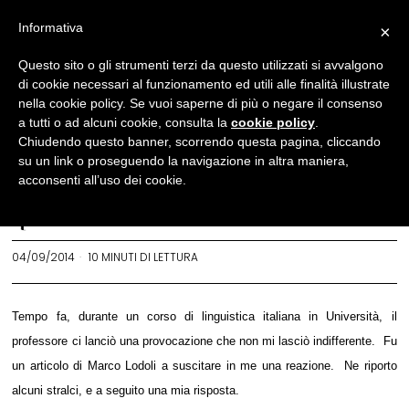
Informativa
×
Letteratura
Questo sito o gli strumenti terzi da questo utilizzati si avvalgono
di cookie necessari al funzionamento ed utili alle finalità illustrate
Giovani e cultura umanista:
nella cookie policy. Se vuoi saperne di più o negare il consenso
è davvero un binomio
a tutti o ad alcuni cookie, consulta la
cookie policy
.
Chiudendo questo banner, scorrendo questa pagina, cliccando
impossibile? Dialogo con
su un link o proseguendo la navigazione in altra maniera,
Marco Lodoli
acconsenti all’uso dei cookie.
REDAZIONE
04/09/2014
10 MINUTI DI LETTURA
Tempo fa, durante un corso di linguistica italiana in Università, il
professore ci lanciò una provocazione che non mi lasciò indifferente. Fu
un articolo di Marco Lodoli a suscitare in me una reazione. Ne riporto
alcuni stralci, e a seguito una mia risposta.