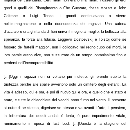
foglietti del calendario. Certi morti non erano mai morti. Fossero gli eroi
greci o quelli del Risorgimento o Che Guevara, fosse Mozart o John
Coltrane o Luigi Tenco, i grandi continuavano a vivere
nell’immaginazione e nella riconoscenza dei ragazzi. Una catena
d’acciaio o una ghirlanda di fiori univa il meglio al meglio, la bellezza alla
speranza, la forza alla fiducia. Leggevo Dostoevskij e Tolstoj come se
fossero dei fratelli maggiori, non li collocavo nel regno cupo dei morti, le
loro parole erano vive, non sussurrate da un tempo lontanissimo fino a
perdersi nell’incomprensibilità.
[…]Oggi i ragazzi non si voltano più indietro, gli prende subito la
tristezza perché alle spalle avvertono solo un cimitero degli elefanti. La
vita è adesso, qui e ora, e poi di nuovo qui e ora, e quello che è stato è
stato, e tutte le chiacchiere dei vecchi sono fumo nel vento. Il presente
si nutre di se stesso, digerisce se stesso e va avanti. L’arte, il pensiero,
la letteratura dei secoli andati è lenta, è puro impedimento vitale,
ruminamento in epoca di fast food. […]Questa è la stagione del