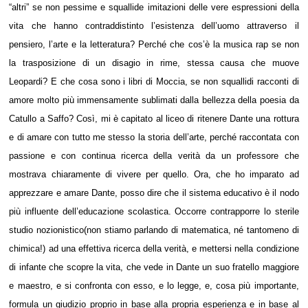
“altri” se non pessime e squallide imitazioni delle vere espressioni della
vita che hanno contraddistinto l’esistenza dell’uomo attraverso il
pensiero, l’arte e la letteratura? Perché che cos’è la musica rap se non
la trasposizione di un disagio in rime, stessa causa che muove
Leopardi? E che cosa sono i libri di Moccia, se non squallidi racconti di
amore molto più immensamente sublimati dalla bellezza della poesia da
Catullo a Saffo? Così, mi è capitato al liceo di ritenere Dante una rottura
e di amare con tutto me stesso la storia dell’arte, perché raccontata con
passione e con continua ricerca della verità da un professore che
mostrava chiaramente di vivere per quello. Ora, che ho imparato ad
apprezzare e amare Dante, posso dire che il sistema educativo è il nodo
più influente dell’educazione scolastica. Occorre contrapporre lo sterile
studio nozionistico(non stiamo parlando di matematica, né tantomeno di
chimica!) ad una effettiva ricerca della verità, e mettersi nella condizione
di infante che scopre la vita, che vede in Dante un suo fratello maggiore
e maestro, e si confronta con esso, e lo legge, e, cosa più importante,
formula un giudizio proprio in base alla propria esperienza e in base al