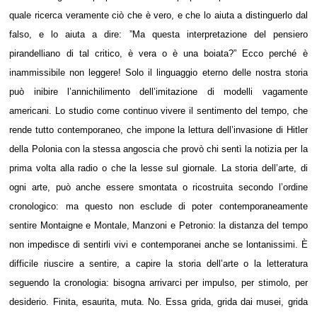
quale ricerca veramente ciò che è vero, e che lo aiuta a distinguerlo dal
falso, e lo aiuta a dire: ”Ma questa interpretazione del pensiero
pirandelliano di tal critico, è vera o è una boiata?” Ecco perché è
inammissibile non leggere! Solo il linguaggio eterno delle nostra storia
può inibire l’annichilimento dell’imitazione di modelli vagamente
americani. Lo studio come continuo vivere il sentimento del tempo, che
rende tutto contemporaneo, che impone la lettura dell’invasione di Hitler
della Polonia con la stessa angoscia che provò chi sentì la notizia per la
prima volta alla radio o che la lesse sul giornale. La storia dell’arte, di
ogni arte, può anche essere smontata o ricostruita secondo l’ordine
cronologico: ma questo non esclude di poter contemporaneamente
sentire Montaigne e Montale, Manzoni e Petronio: la distanza del tempo
non impedisce di sentirli vivi e contemporanei anche se lontanissimi. È
difficile riuscire a sentire, a capire la storia dell’arte o la letteratura
seguendo la cronologia: bisogna arrivarci per impulso, per stimolo, per
desiderio. Finita, esaurita, muta. No. Essa grida, grida dai musei, grida