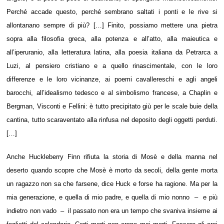
Perché accade questo, perché sembrano saltati i ponti e le rive si
allontanano sempre di più? […] Finito, possiamo mettere una pietra
sopra alla filosofia greca, alla potenza e all’atto, alla maieutica e
all’iperuranio, alla letteratura latina, alla poesia italiana da Petrarca a
Luzi, al pensiero cristiano e a quello rinascimentale, con le loro
differenze e le loro vicinanze, ai poemi cavallereschi e agli angeli
barocchi, all’idealismo tedesco e al simbolismo francese, a Chaplin e
Bergman, Visconti e Fellini: è tutto precipitato giù per le scale buie della
cantina, tutto scaraventato alla rinfusa nel deposito degli oggetti perduti.
[…]
Anche Huckleberry Finn rifiuta la storia di Mosè e della manna nel
deserto quando scopre che Mosè è morto da secoli, della gente morta
un ragazzo non sa che farsene, dice Huck e forse ha ragione. Ma per la
mia generazione, e quella di mio padre, e quella di mio nonno – e più
indietro non vado – il passato non era un tempo che svaniva insieme ai