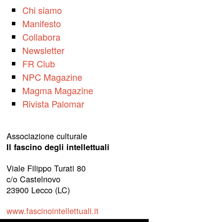
Chi siamo
Manifesto
Collabora
Newsletter
FR Club
NPC Magazine
Magma Magazine
Rivista Palomar
Associazione culturale
Il fascino degli intellettuali
Viale Filippo Turati 80
c/o Castelnovo
23900 Lecco (LC)
www.fascinointellettuali.it
info[at]fascinointellettuali.it