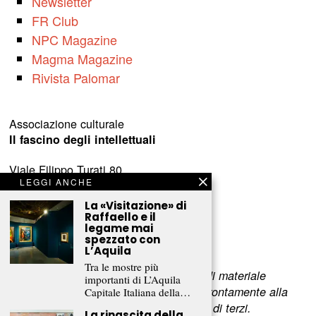
Newsletter
FR Club
NPC Magazine
Magma Magazine
Rivista Palomar
Associazione culturale
Il fascino degli intellettuali
Viale Filippo Turati 80
LEGGI ANCHE
c/o Castelnovo
23900 Lecco (LC)
La «Visitazione» di
Raffaello e il
legame mai
www.fascinointellettuali.it
spezzato con
info[at]fascinointellettuali.it
L’Aquila
Tra le mostre più
Per segnalare eventuali errori nell’uso di materiale
importanti di L’Aquila
riservato,
scriveteci
e provvederemo prontamente alla
Capitale Italiana della…
rimozione del materiale lesivo dei diritti di terzi.
La rinascita della