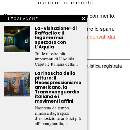
Lascia un commento
Devi essere
connesso
per inviare un commento.
LEGGI ANCHE
Questo sito utilizza Akismet per ridurre lo spam.
La «Visitazione» di
Raffaello e il
Scopri come vengono elaborati i dati derivati dai
legame mai
spezzato con
commenti
.
L’Aquila
Tra le mostre più
importanti di L’Aquila
Capitale Italiana della…
è una testata giornalistica registrata
Frammenti Rivista
presso il Tribunale di Lecco (n. 4/2020)
La rinascita della
pittura: il
Neoespressionismo
Direttore responsabile:
americano, la
Michele Castelnovo
Transavanguardia
italiana e i
movimenti affini
info[at]frammentirivista.it
Nascosta da tempo,
rimossa dagli spazi
Chi siamo
d’esposizione artistici più
Manifesto
all’avanguardia,…