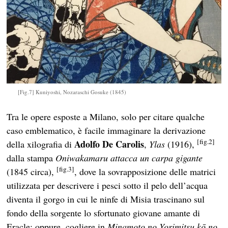
[Fig.7] Kuniyoshi, Nozaraschi Gosuke (1845)
Tra le opere esposte a Milano, solo per citare qualche
caso emblematico, è facile immaginare la derivazione
[fig.2]
Adolfo De Carolis
della xilografia di
,
Ylas
(1916),
dalla stampa
Oniwakamaru attacca un carpa gigante
[fig.3]
(1845 circa),
, dove la sovrapposizione delle matrici
utilizzata per descrivere i pesci sotto il pelo dell’acqua
diventa il gorgo in cui le ninfe di Misia trascinano sul
fondo della sorgente lo sfortunato giovane amante di
Eracle; oppure, cogliere in
Minamoto no Yorimitsu
kō no