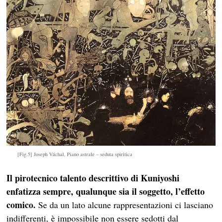
[Fig.5] Joseph Váchal, Piano astrale – seduta spiritica
Il pirotecnico talento descrittivo di Kuniyoshi
enfatizza sempre, qualunque sia il soggetto, l’effetto
comico.
Se da un lato alcune rappresentazioni ci lasciano
indifferenti, è impossibile non essere sedotti dal