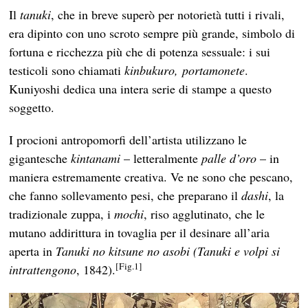
Il
tanuki
, che in breve superò per notorietà tutti i rivali,
era dipinto con uno scroto sempre più grande, simbolo di
fortuna e ricchezza più che di potenza sessuale: i sui
testicoli sono chiamati
kinbukuro, portamonete
.
Kuniyoshi dedica una intera serie di stampe a questo
soggetto.
I procioni antropomorfi dell’artista utilizzano le
gigantesche
kintanami
– letteralmente
palle d’oro
– in
maniera estremamente creativa. Ve ne sono che pescano,
che fanno sollevamento pesi, che preparano il
dashi
, la
tradizionale zuppa, i
mochi
, riso agglutinato, che le
mutano addirittura in tovaglia per il desinare all’aria
aperta in
Tanuki no kitsune no asobi
(Tanuki e volpi si
[Fig.1]
intrattengono
, 1842).