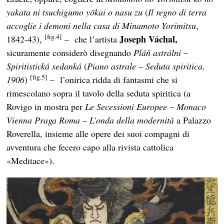
yakata ni tsuchigumo yōkai o nasu zu
(
Il regno di terra
accoglie i demoni nella casa di Minamoto Yorimitsu
,
[fig.4]
Joseph Váchal,
1842-43),
– che l’artista
sicuramente considerò disegnando
Pláň astrálni
–
Spiritistická sedanká
(
Piano astrale – Seduta spiritica,
[fig.5]
1906
)
­– l’onirica ridda di fantasmi che si
rimescolano sopra il tavolo della seduta spiritica (a
Rovigo in mostra per
Le Secessioni Europee
–
Monaco
Vienna Praga Roma
–
L’onda della modernità
a Palazzo
Roverella, insieme alle opere dei suoi compagni di
avventura che fecero capo alla rivista cattolica
«Meditace»).