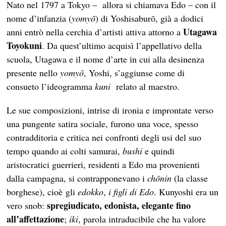
Nato nel 1797 a Tokyo – allora si chiamava Edo – con il
nome d’infanzia (
yomyō
) di Yoshisaburō, già a dodici
Utagawa
anni entrò nella cerchia d’artisti attiva attorno a
Toyokuni
. Da quest’ultimo acquisì l’appellativo della
scuola, Utagawa e il nome d’arte in cui alla desinenza
presente nello
yomyō
, Yoshi, s’aggiunse come di
consueto l’ideogramma
kuni
relato al maestro.
Le sue composizioni, intrise di ironia e improntate verso
una pungente satira sociale, furono una voce, spesso
contradditoria e critica nei confronti degli usi del suo
tempo quando ai colti samurai,
bushi
e quindi
aristocratici guerrieri, residenti a Edo ma provenienti
dalla campagna, si contrapponevano i
chōnin
(la classe
borghese), cioè gli
edokko
,
i figli di Edo
. Kunyoshi era un
spregiudicato, edonista, elegante fino
vero snob:
all’affettazione
;
iki
, parola intraducibile che ha valore