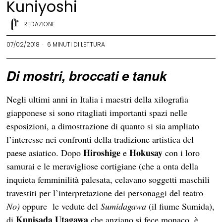
Kuniyoshi
REDAZIONE
07/02/2018
6 MINUTI DI LETTURA
Di mostri, broccati e tanuk
Negli ultimi anni in Italia i maestri della xilografia
giapponese si sono ritagliati importanti spazi nelle
esposizioni, a dimostrazione di quanto si sia ampliato
l’interesse nei confronti della tradizione artistica del
Hiroshige
Hokusay
paese asiatico. Dopo
e
con i loro
samurai e le meravigliose cortigiane (che a onta della
inquieta femminilità palesata, celavano soggetti maschili
travestiti per l’interpretazione dei personaggi del teatro
No)
oppure le vedute del
Sumidagawa
(il fiume Sumida),
Kunisada Utagawa
di
che anziano si fece monaco, è