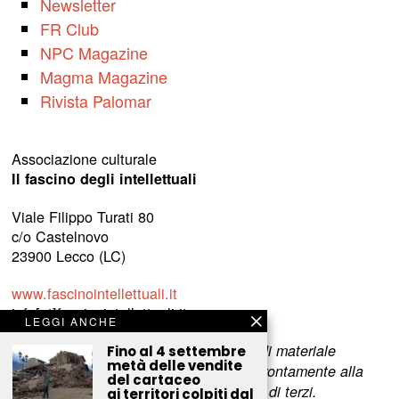
Newsletter
FR Club
NPC Magazine
Magma Magazine
Rivista Palomar
Associazione culturale
Il fascino degli intellettuali
Viale Filippo Turati 80
c/o Castelnovo
23900 Lecco (LC)
www.fascinointellettuali.it
info[at]fascinointellettuali.it
LEGGI ANCHE
Per segnalare eventuali errori nell’uso di materiale
Fino al 4 settembre
metà delle vendite
riservato,
scriveteci
e provvederemo prontamente alla
del cartaceo
rimozione del materiale lesivo dei diritti di terzi.
ai territori colpiti dal