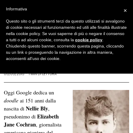
Informativa
×
#IntellectualDoodle
·
News
Questo sito o gli strumenti terzi da questo utilizzati si avvalgono
di cookie necessari al funzionamento ed utili alle finalità illustrate
#IntellectualDoodle – Nellie
nella cookie policy. Se vuoi saperne di più o negare il consenso
Bly: il doodle di oggi
a tutti o ad alcuni cookie, consulta la
cookie policy
.
Chiudendo questo banner, scorrendo questa pagina, cliccando
che in Italia non vediamo
su un link o proseguendo la navigazione in altra maniera,
acconsenti all’uso dei cookie.
REDAZIONE
05/05/2015
1 MIN DI LETTURA
Oggi Google dedica un
doodle
ai 151 anni dalla
Nellie Bly
nascita di
,
Elizabeth
pseudonimo di
Jane Cochran
, giornalista
americana pioniera del