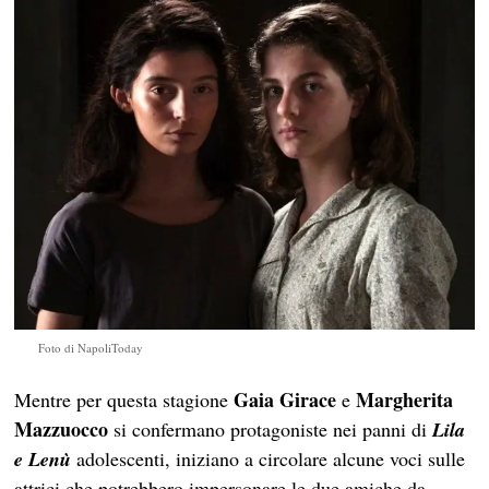
Foto di NapoliToday
Gaia Girace
Margherita
Mentre per questa stagione
e
Mazzuocco
si confermano protagoniste nei panni di
Lila
e Lenù
adolescenti, iniziano a circolare alcune voci sulle
attrici che potrebbero impersonare le due amiche da