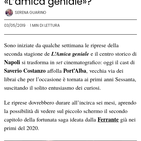
«L’amica geniale»?
SERENA GUARINO
03/05/2019
1 MIN DI LETTURA
Sono iniziate da qualche settimana le riprese della
seconda stagione de
L’Amica geniale
e il centro storico di
Napoli
si trasforma in
set
cinematografico: oggi il cast di
Saverio Costanzo
Port’Alba
affolla
, vecchia via dei
librai che per l’occasione è tornata ai primi anni Sessanta,
suscitando il solito entusiasmo dei curiosi.
Le riprese dovrebbero durare all’incirca sei mesi, aprendo
la possibilità di vedere sul piccolo schermo il secondo
Ferrante
capitolo della fortunata saga ideata dalla
già nei
primi del 2020.