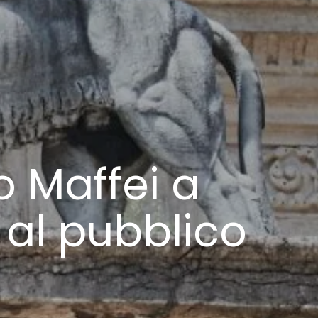
 Maffei a
al pubblico