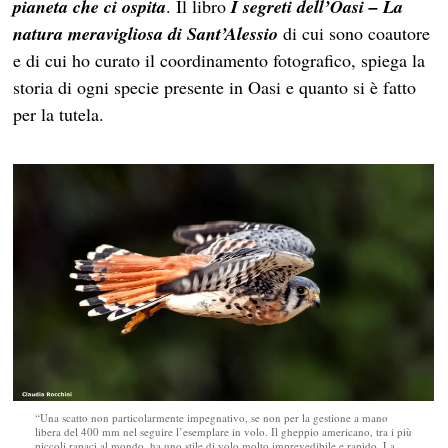
pianeta che ci ospita
. Il libro
I segreti dell’Oasi – La
natura meravigliosa di Sant’Alessio
di cui sono coautore
e di cui ho curato il coordinamento fotografico, spiega la
storia di ogni specie presente in Oasi e quanto si è fatto
per la tutela.
“Una scatto non particolarmente impegnativo, se non per la gestione a mano
libera del 400 mm nel seguire l’esemplare in volo. Il gheppio americano, tra i più
piccoli rapaci al mondo, ha uno stile di volo molto imprevedibile e rapido. La