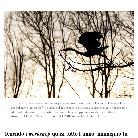
“Uno scatto in controsole gestito per ottenere la sagoma dell’airone. L’esemplare
era sul ramo da un po’, ho atteso il momento dello stacco, speravo di ottenere una
silhouette dai contorni nitidi nonostante la sovrapposizione dei rami dello
sfondo”. Claudia Rocchini. Lago dei Pellicani – Oasi di Sant’Alessio
Tenendo i
quasi tutto l’anno, immagino tu
workshop