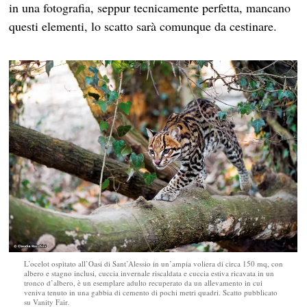
in una fotografia, seppur tecnicamente perfetta, mancano
questi elementi, lo scatto sarà comunque da cestinare.
L’ocelot ospitato all’Oasi di Sant’Alessio in un’ampia voliera di circa 150 mq, con
albero e stagno inclusi, cuccia invernale riscaldata e cuccia estiva ricavata in un
tronco d’albero, è un esemplare adulto recuperato da un allevamento in cui
veniva tenuto in una gabbia di cemento di pochi metri quadri. Scatto pubblicato
su Vanity Fair
.