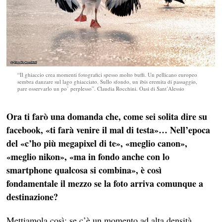
“Il ghiaccio crea momenti fotografici spesso molto buffi. Un pellicano europeo
sembra danzare sul lago ghiacciato. Sullo sfondo, un ibis eremita di passaggio,
pare osservarlo un po’ perplesso”. Claudia Rocchini. Oasi di Sant’Alessio
Ora ti farò una domanda che, come sei solita dire su
facebook, «ti farà venire il mal di testa»… Nell’epoca
del «c’ho più megapixel di te», «meglio canon»,
«meglio nikon», «ma in fondo anche con lo
smartphone qualcosa si combina», è così
fondamentale il mezzo se la foto arriva comunque a
destinazione?
Mettiamola così: se c’è un momento ad alta densità