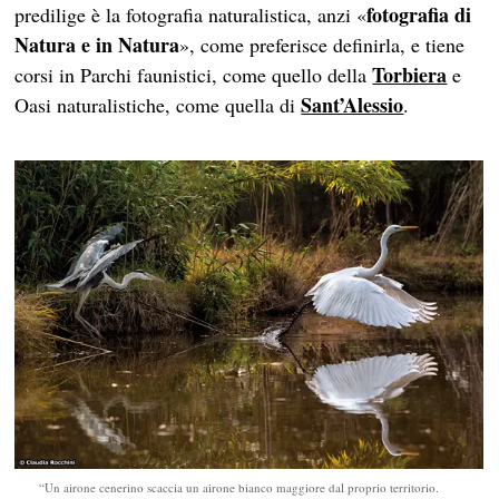
fotografia di
predilige è la fotografia naturalistica, anzi «
Natura e in Natura
», come preferisce definirla, e tiene
Torbiera
corsi in Parchi faunistici, come quello della
e
Sant’Alessio
Oasi naturalistiche, come quella di
.
“Un airone cenerino scaccia un airone bianco maggiore dal proprio territorio.