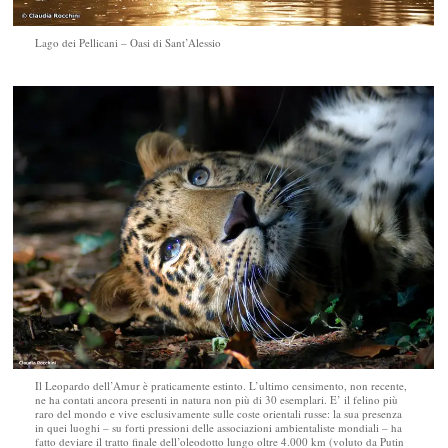
Lago dei Pellicani – Oasi di Sant’Alessio
Il Leopardo dell’Amur è praticamente estinto. L’ultimo censimento, non recente,
ne ha contati ancora presenti in natura non più di 30 esemplari. E’ il felino più
raro del mondo e vive esclusivamente sulle coste orientali russe: la sua presenza
in quei luoghi – su forti pressioni delle associazioni ambientaliste mondiali – ha
fatto deviare il tratto finale dell’oleodotto lungo oltre 4.000 km (voluto da Putin