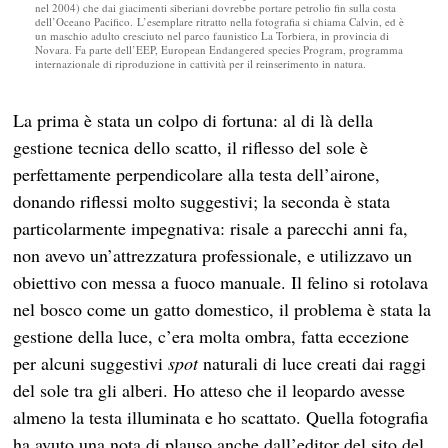
nel 2004) che dai giacimenti siberiani dovrebbe portare petrolio fin sulla costa
dell’Oceano Pacifico. L’esemplare ritratto nella fotografia si chiama Calvin, ed è
un maschio adulto cresciuto nel parco faunistico La Torbiera, in provincia di
Novara. Fa parte dell’EEP, European Endangered species Program, programma
internazionale di riproduzione in cattività per il reinserimento in natura.
La prima è stata un colpo di fortuna: al di là della
gestione tecnica dello scatto, il riflesso del sole è
perfettamente perpendicolare alla testa dell’airone,
donando riflessi molto suggestivi; la seconda è stata
particolarmente impegnativa: risale a parecchi anni fa,
non avevo un’attrezzatura professionale, e utilizzavo un
obiettivo con messa a fuoco manuale. Il felino si rotolava
nel bosco come un gatto domestico, il problema è stata la
gestione della luce, c’era molta ombra, fatta eccezione
per alcuni suggestivi
spot
naturali di luce creati dai raggi
del sole tra gli alberi. Ho atteso che il leopardo avesse
almeno la testa illuminata e ho scattato. Quella fotografia
ha avuto una nota di plauso anche dall’editor del sito del