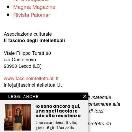
Magma Magazine
Rivista Palomar
Associazione culturale
Il fascino degli intellettuali
Viale Filippo Turati 80
c/o Castelnovo
23900 Lecco (LC)
www.fascinointellettuali.it
info[at]fascinointellettuali.it
LEGGI ANCHE
Per segnalare eventuali errori nell’uso di materiale
riservato,
scriveteci
e provvederemo prontamente alla
Io sono ancora qui,
rimozione del materiale lesivo dei diritti di terzi.
una spettacolare
ode alla resistenza
Una casa piena di vita,
L’intero contenuto di questo sito web è protetto da
gioia, figli. Una cella
copyright.