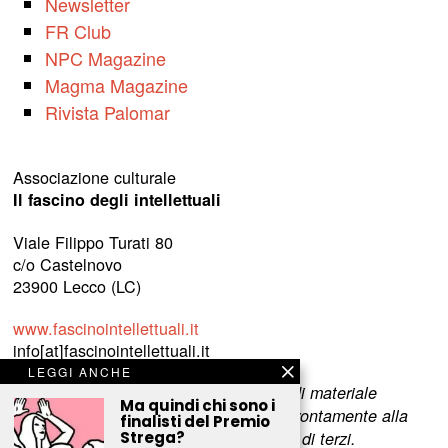
Newsletter
FR Club
NPC Magazine
Magma Magazine
Rivista Palomar
Associazione culturale
Il fascino degli intellettuali
Viale Filippo Turati 80
c/o Castelnovo
23900 Lecco (LC)
www.fascinointellettuali.it
info[at]fascinointellettuali.it
LEGGI ANCHE
Per segnalare eventuali errori nell’uso di materiale
Ma quindi chi sono i
riservato,
scriveteci
e provvederemo prontamente alla
finalisti del Premio
Strega?
rimozione del materiale lesivo dei diritti di terzi.