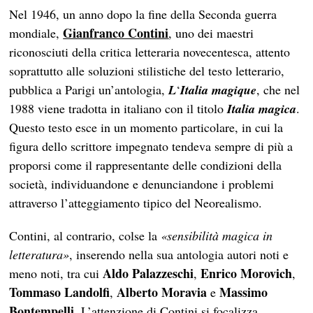
Nel 1946, un anno dopo la fine della Seconda guerra
Gianfranco Contini
mondiale,
, uno dei maestri
riconosciuti della critica letteraria novecentesca, attento
soprattutto alle soluzioni stilistiche del testo letterario,
pubblica a Parigi un’antologia,
L
‘
Italia magique
, che nel
1988 viene tradotta in italiano con il titolo
Italia magica
.
Questo testo esce in un momento particolare, in cui la
figura dello scrittore impegnato tendeva sempre di più a
proporsi come il rappresentante delle condizioni della
società, individuandone e denunciandone i problemi
attraverso l’atteggiamento tipico del Neorealismo.
Contini, al contrario, colse la
«sensibilità magica in
letteratura»
, inserendo nella sua antologia autori noti e
Aldo Palazzeschi
Enrico Morovich
meno noti, tra cui
,
,
Tommaso Landolfi
Alberto Moravia
Massimo
,
e
Bontempelli
. L’attenzione di Contini si focalizza