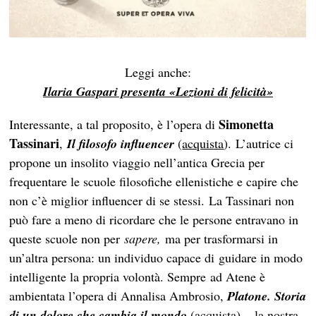
Leggi anche:
Ilaria Gaspari presenta
«
Lezioni di felicità»
Simonetta
Interessante, a tal proposito, è l’opera di
Tassinari
,
Il filosofo influencer
(
acquista
). L’autrice ci
propone un insolito viaggio nell’antica Grecia per
frequentare le scuole filosofiche ellenistiche e capire che
non c’è miglior influencer di se stessi. La Tassinari non
può fare a meno di ricordare che le persone entravano in
queste scuole non per
sapere,
ma per trasformarsi in
un’altra persona: un individuo capace di guidare in modo
intelligente la propria volontà. Sempre ad Atene è
ambientata l’opera di Annalisa Ambrosio,
Platone. Storia
di un dolore che cambia il mondo
(
acquista
) – la nostra