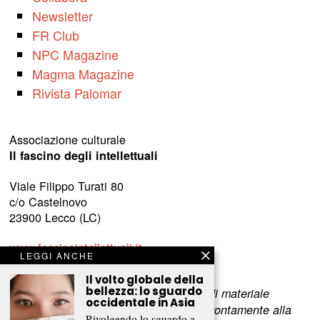
Newsletter
FR Club
NPC Magazine
Magma Magazine
Rivista Palomar
Associazione culturale
Il fascino degli intellettuali
Viale Filippo Turati 80
c/o Castelnovo
23900 Lecco (LC)
www.fascinointellettuali.it
LEGGI ANCHE
info[at]fascinointellettuali.it
Il volto globale della
bellezza: lo sguardo
Per segnalare eventuali errori nell’uso di materiale
occidentale in Asia
riservato,
scriveteci
e provvederemo prontamente alla
Rivolgendo lo sguardo a