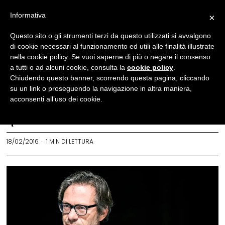
Informativa
×
News
Questo sito o gli strumenti terzi da questo utilizzati si avvalgono
di cookie necessari al funzionamento ed utili alle finalità illustrate
Massimo Recalcati a Milano:
nella cookie policy. Se vuoi saperne di più o negare il consenso
tre incontri al Franco Parenti
a tutti o ad alcuni cookie, consulta la
cookie policy
.
Chiudendo questo banner, scorrendo questa pagina, cliccando
su follia, nevrosi e
su un link o proseguendo la navigazione in altra maniera,
perversione
acconsenti all’uso dei cookie.
REDAZIONE
18/02/2016
1 MIN DI LETTURA