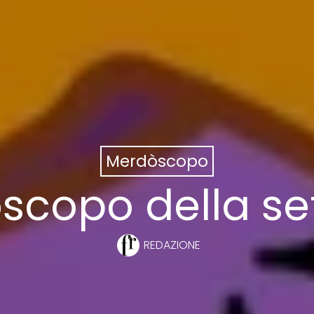
Merdòscopo
òscopo della s
REDAZIONE