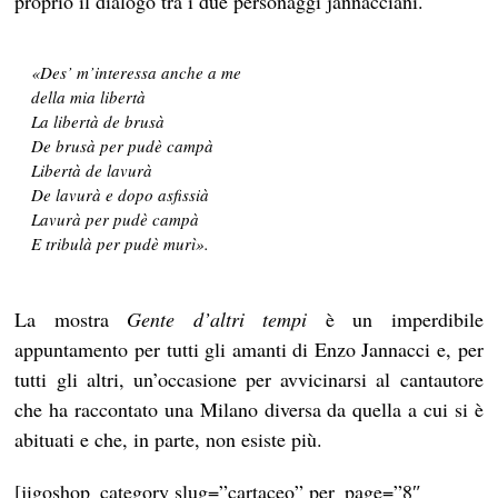
proprio il dialogo tra i due personaggi jannacciani.
«Des’ m’interessa anche a me
della mia libertà
La libertà de brusà
De brusà per pudè campà
Libertà de lavurà
De lavurà e dopo asfissià
Lavurà per pudè campà
E tribulà per pudè murì».
La mostra
Gente d’altri tempi
è un imperdibile
appuntamento per tutti gli amanti di Enzo Jannacci e, per
tutti gli altri, un’occasione per avvicinarsi al cantautore
che ha raccontato una Milano diversa da quella a cui si è
abituati e che, in parte, non esiste più.
[jigoshop_category slug=”cartaceo” per_page=”8″