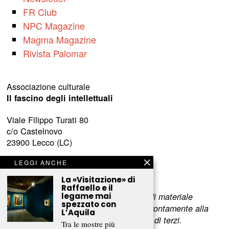
FR Club
NPC Magazine
Magma Magazine
Rivista Palomar
Associazione culturale
Il fascino degli intellettuali
Viale Filippo Turati 80
c/o Castelnovo
23900 Lecco (LC)
www.fascinointellettuali.it
LEGGI ANCHE
info[at]fascinointellettuali.it
La «Visitazione» di
Raffaello e il
legame mai
Per segnalare eventuali errori nell’uso di materiale
spezzato con
riservato,
scriveteci
e provvederemo prontamente alla
L’Aquila
rimozione del materiale lesivo dei diritti di terzi.
Tra le mostre più