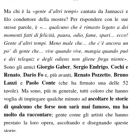
Ma chi è la «
g
ente d’altri tempi
» cantata da Jannacci e
filo conduttore della mostra? Per rispondere con le sue
stesse parole, è
«… qualcuno che è rimasto legato a dei
momenti fatti di felicità, paura, odio, fame, spari… ecco!
Gente d’altri tempi. Meno male che… che c’è ancora un
po’ di gente che… vive quando vive, mangia quando può
e dei telequiz e degli odiens non gliene frega niente»
.
Giorgio Gaber
Sergio Endrigo
Cochi e
Sono gli amici
,
,
Renato
Dario Fo
Renato Pozzetto
Bruno
,
e, più avanti,
,
Lauzi
Paolo Conte
e
(che ha firmato una delle 52
tavole). Ma sono, più in generale, tutti coloro che hanno
ascoltare le storie
voglia di impiegare qualche minuto ad
di qualcuno che forse non sarà mai famoso, ma ha
molto da raccontare
; gente come gli artisti che hanno
prestato la loro opera, ascoltando e disegnando queste
storie.