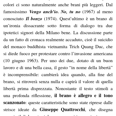
colori ci sono naturalmente anche brani più leggeri. Dal
famosissimo
Vengo anch’io. No, tu no
(1967) al meno
conosciuto
Il bonzo
(1974). Quest’ultimo è un brano di
un’ironia dissacrante sotto forma di dialogo tra due
ipotetici signori della Milano bene. La discussione parte
da un fatto di cronaca realmente accaduto, cioè il suicidio
del monaco buddhista vietnamita Trich Quang Duc, che
si diede fuoco per protestare contro l’invasione americana
(10 giugno 1963). Per uno dei due, dotato di un buon
lavoro e di una bella casa, il gesto “in nome della libertà”
è incomprensibile: cambierà idea quando, alla fine del
brano, si ritroverà senza nulla e capirà il valore di quella
libertà prima disprezzata. Nonostante il testo stimoli a
il brano è allegro e il tono
una profonda riflessione,
scanzonato
: queste caratteristiche sono state riprese dalle
Giuseppe Quattrocchi
strisce ideate da
, che disegna