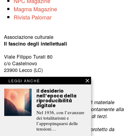
NPC Magazine
Magma Magazine
Rivista Palomar
Associazione culturale
Il fascino degli intellettuali
Viale Filippo Turati 80
c/o Castelnovo
23900 Lecco (LC)
LEGGI ANCHE
www.fascinointellettuali.it
info[at]fascinointellettuali.it
Il desiderio
nell’epoca della
riproducibilità
Per segnalare eventuali errori nell’uso di materiale
digitale
riservato,
scriveteci
e provvederemo prontamente alla
Nel 1936, con l’avanzare
rimozione del materiale lesivo dei diritti di terzi.
dei totalitarismi e
l’appropinquarsi delle
tensioni…
L’intero contenuto di questo sito web è protetto da