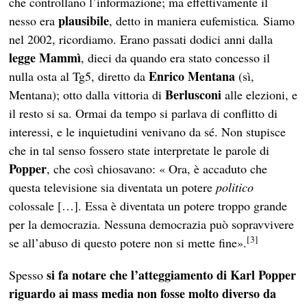
che controllano l’informazione; ma effettivamente il
plausibile
nesso era
, detto in maniera eufemistica
.
Siamo
nel 2002, ricordiamo. Erano passati dodici anni dalla
legge Mammì
, dieci da quando era stato concesso il
Enrico Mentana
nulla osta al Tg5, diretto da
(sì,
Berlusconi
Mentana); otto dalla vittoria di
alle elezioni, e
il resto si sa. Ormai da tempo si parlava di conflitto di
interessi, e le inquietudini venivano da sé. Non stupisce
che in tal senso fossero state interpretate le parole di
Popper
, che così chiosavano: « Ora, è accaduto che
questa televisione sia diventata un potere
politico
colossale […]. Essa è diventata un potere troppo grande
per la democrazia. Nessuna democrazia può sopravvivere
[3]
se all’abuso di questo potere non si mette fine».
si fa notare che l’atteggiamento di Karl Popper
Spesso
riguardo ai mass media non fosse molto diverso da