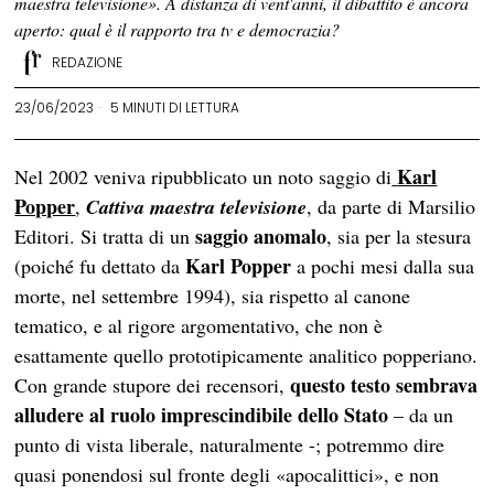
maestra televisione». A distanza di vent'anni, il dibattito è ancora
aperto: qual è il rapporto tra tv e democrazia?
REDAZIONE
23/06/2023
5 MINUTI DI LETTURA
Karl
Nel 2002 veniva ripubblicato un noto saggio di
Popper
,
Cattiva maestra televisione
, da parte di Marsilio
saggio anomalo
Editori. Si tratta di un
, sia per la stesura
Karl Popper
(poiché fu dettato da
a pochi mesi dalla sua
morte, nel settembre 1994), sia rispetto al canone
tematico, e al rigore argomentativo, che non è
esattamente quello prototipicamente analitico popperiano.
questo testo sembrava
Con grande stupore dei recensori,
alludere al ruolo imprescindibile dello Stato
– da un
punto di vista liberale, naturalmente -; potremmo dire
quasi ponendosi sul fronte degli «apocalittici», e non