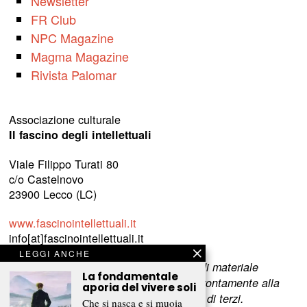
Newsletter
FR Club
NPC Magazine
Magma Magazine
Rivista Palomar
Associazione culturale
Il fascino degli intellettuali
Viale Filippo Turati 80
c/o Castelnovo
23900 Lecco (LC)
www.fascinointellettuali.it
info[at]fascinointellettuali.it
LEGGI ANCHE
Per segnalare eventuali errori nell’uso di materiale
La fondamentale
riservato,
scriveteci
e provvederemo prontamente alla
aporia del vivere soli
rimozione del materiale lesivo dei diritti di terzi.
Che si nasca e si muoia