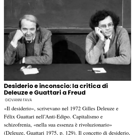
Desiderio e inconscio: la critica di
Deleuze e Guattari a Freud
GIOVANNI FAVA
«Il desiderio», scrivevano nel 1972 Gilles Deleuze e
Félix Guattari nell’Anti-Edipo. Capitalismo e
schizofrenia, «nella sua essenza è rivoluzionario»
(Deleuze, Guattari 1975, p. 129). Il concetto di desiderio,