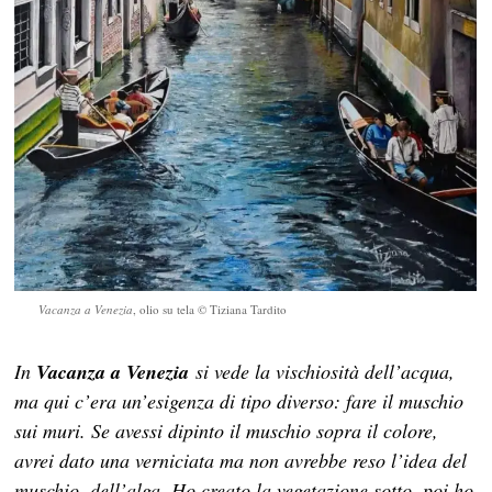
Vacanza a Venezia
, olio su tela © Tiziana Tardito
In
Vacanza a Venezia
si vede la vischiosità dell’acqua,
ma qui c’era un’esigenza di tipo diverso: fare il muschio
sui muri. Se avessi dipinto il muschio sopra il colore,
avrei dato una verniciata ma non avrebbe reso l’idea del
muschio, dell’alga. Ho creato la vegetazione sotto, poi ho