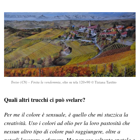
Treiso (CN) – Finita la vendemmia
, olio su tela 120×90 © Tiziana Tardito
Quali altri trucchi ci può svelare?
Per me il colore è sensuale, è quello che mi stuzzica la
creatività. Uso i colori ad olio per la loro pastosità che
nessun altro tipo di colore può raggiungere, oltre a
poterli lavorare e sfumare. Ma non uso soltanto spatola e