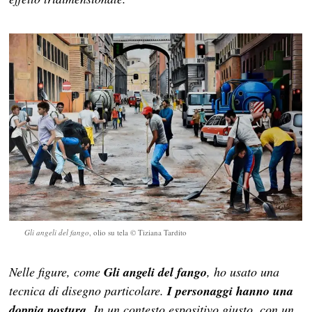
Gli angeli del fango
, olio su tela © Tiziana Tardito
Nelle figure, come
Gli angeli del fango
, ho usato una
tecnica di disegno particolare.
I personaggi hanno una
doppia postura
. In un contesto espositivo giusto, con un