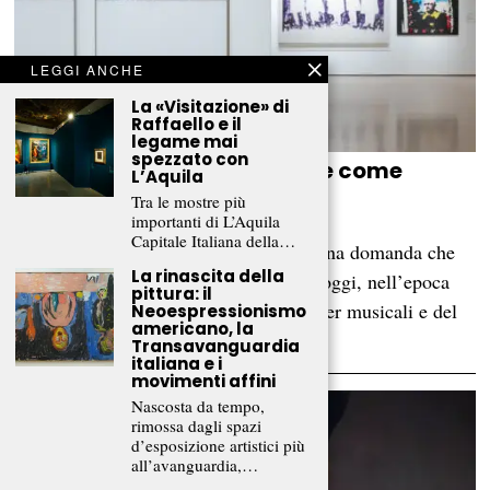
LEGGI ANCHE
La «Visitazione» di
Raffaello e il
legame mai
spezzato con
«Di quadro in quadro»: l’arte come
L’Aquila
dialogo infinito
Tra le mostre più
importanti di L’Aquila
REBECCA SIVIERI
Capitale Italiana della…
Che cosa significa essere originali? È una domanda che
La rinascita della
attraversa tutta la storia dell’arte e che oggi, nell’epoca
pittura: il
dei social network, dei remix, delle cover musicali e del
Neoespressionismo
americano, la
«tutto già visto», sembra…
Transavanguardia
italiana e i
movimenti affini
Nascosta da tempo,
rimossa dagli spazi
d’esposizione artistici più
all’avanguardia,…