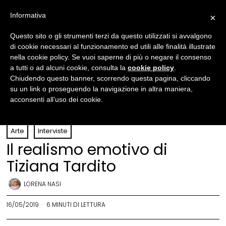
Informativa
×
Questo sito o gli strumenti terzi da questo utilizzati si avvalgono
di cookie necessari al funzionamento ed utili alle finalità illustrate
nella cookie policy. Se vuoi saperne di più o negare il consenso
a tutti o ad alcuni cookie, consulta la
cookie policy
.
Chiudendo questo banner, scorrendo questa pagina, cliccando
su un link o proseguendo la navigazione in altra maniera,
acconsenti all’uso dei cookie.
Una via di Catania, olio su tela © Tiziana Tardito
Arte
·
Interviste
Il realismo emotivo di
Tiziana Tardito
LORENA NASI
16/05/2019
6 MINUTI DI LETTURA