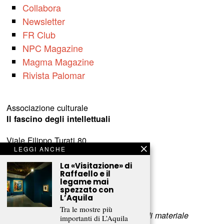
Collabora
Newsletter
FR Club
NPC Magazine
Magma Magazine
Rivista Palomar
Associazione culturale
Il fascino degli intellettuali
Viale Filippo Turati 80
LEGGI ANCHE
c/o Castelnovo
23900 Lecco (LC)
La «Visitazione» di
Raffaello e il
legame mai
www.fascinointellettuali.it
spezzato con
info[at]fascinointellettuali.it
L’Aquila
Tra le mostre più
Per segnalare eventuali errori nell’uso di materiale
importanti di L’Aquila