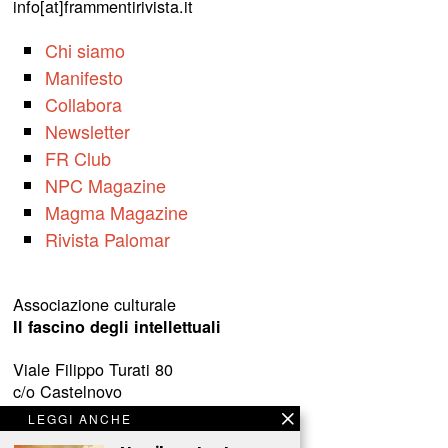
info[at]frammentirivista.it
Chi siamo
Manifesto
Collabora
Newsletter
FR Club
NPC Magazine
Magma Magazine
Rivista Palomar
Associazione culturale
Il fascino degli intellettuali
Viale Filippo Turati 80
c/o Castelnovo
23900 Lecco (LC)
LEGGI ANCHE