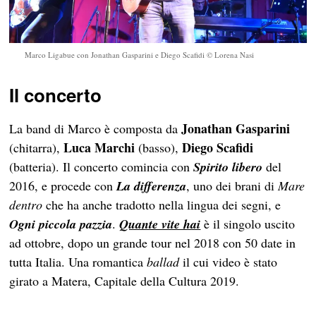
Marco Ligabue con Jonathan Gasparini e Diego Scafidi © Lorena Nasi
Il concerto
Jonathan Gasparini
La band di Marco è composta da
Luca Marchi
Diego Scafidi
(chitarra),
(basso),
(batteria). Il concerto comincia con
Spirito libero
del
2016, e procede con
La differenza
, uno dei brani di
Mare
dentro
che ha anche tradotto nella lingua dei segni, e
Ogni piccola pazzia
.
Quante vite hai
è il singolo uscito
ad ottobre, dopo un grande tour nel 2018 con 50 date in
tutta Italia. Una romantica
ballad
il cui video è stato
girato a Matera, Capitale della Cultura 2019.