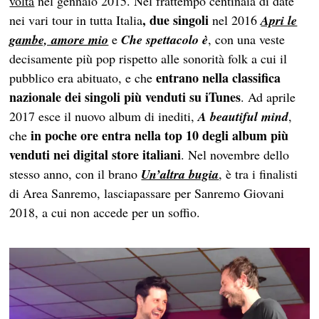
volta
nel gennaio 2015. Nel frattempo centinaia di date
, due singoli
nei vari tour in tutta Italia
nel 2016
Apri le
gambe, amore mio
e
Che spettacolo è
, con una veste
decisamente più pop rispetto alle sonorità folk a cui il
entrano nella classifica
pubblico era abituato, e che
nazionale dei singoli più venduti su iTunes
. Ad aprile
2017 esce il nuovo album di inediti,
A beautiful mind
,
in poche ore entra nella top 10 degli album più
che
venduti nei digital store italiani
. Nel novembre dello
stesso anno, con il brano
Un’altra bugia
, è tra i finalisti
di Area Sanremo, lasciapassare per Sanremo Giovani
2018, a cui non accede per un soffio.