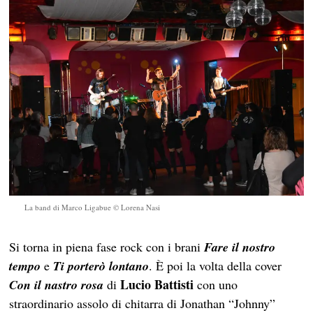
La band di Marco Ligabue © Lorena Nasi
Si torna in piena fase rock con i brani
Fare il nostro
tempo
e
Ti porterò lontano
. È poi la volta della cover
Lucio Battisti
Con il nastro rosa
di
con uno
straordinario assolo di chitarra di Jonathan “Johnny”