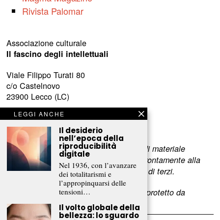
Rivista Palomar
Associazione culturale
Il fascino degli intellettuali
Viale Filippo Turati 80
c/o Castelnovo
23900 Lecco (LC)
LEGGI ANCHE
www.fascinointellettuali.it
info[at]fascinointellettuali.it
Il desiderio
nell’epoca della
riproducibilità
Per segnalare eventuali errori nell’uso di materiale
digitale
riservato,
scriveteci
e provvederemo prontamente alla
Nel 1936, con l’avanzare
rimozione del materiale lesivo dei diritti di terzi.
dei totalitarismi e
l’appropinquarsi delle
tensioni…
L’intero contenuto di questo sito web è protetto da
copyright.
Il volto globale della
bellezza: lo sguardo