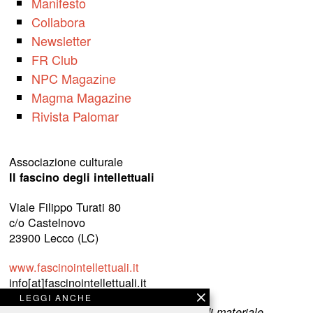
Manifesto
Collabora
Newsletter
FR Club
NPC Magazine
Magma Magazine
Rivista Palomar
Associazione culturale
Il fascino degli intellettuali
Viale Filippo Turati 80
c/o Castelnovo
23900 Lecco (LC)
www.fascinointellettuali.it
info[at]fascinointellettuali.it
LEGGI ANCHE
Per segnalare eventuali errori nell’uso di materiale