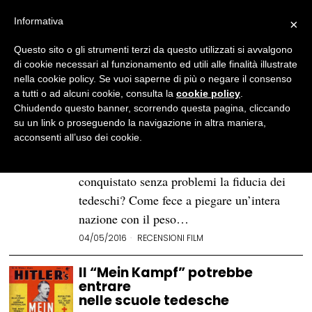
Informativa
×
Questo sito o gli strumenti terzi da questo utilizzati si avvalgono
BROWSE TAG
Adolf Hitler
di cookie necessari al funzionamento ed utili alle finalità illustrate
nella cookie policy. Se vuoi saperne di più o negare il consenso
a tutti o ad alcuni cookie, consulta la
cookie policy
.
«Lui è tornato»: la satira del
Chiudendo questo banner, scorrendo questa pagina, cliccando
mondo alle «riprese» con Hitler
su un link o proseguendo la navigazione in altra maniera,
acconsenti all’uso dei cookie.
In quanti si sono posti la fatidica domanda
sul come e sul perché Adolf Hitler abbia
conquistato senza problemi la fiducia dei
tedeschi? Come fece a piegare un’intera
nazione con il peso…
04/05/2016
RECENSIONI FILM
Il “Mein Kampf” potrebbe
entrare
nelle scuole tedesche