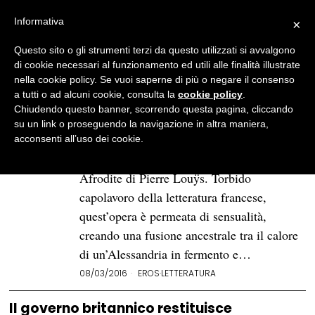
Informativa
×
Questo sito o gli strumenti terzi da questo utilizzati si avvalgono
BROWSE TAG
Antico Egitto
di cookie necessari al funzionamento ed utili alle finalità illustrate
nella cookie policy. Se vuoi saperne di più o negare il consenso
a tutti o ad alcuni cookie, consulta la
cookie policy
.
«Afrodite» di Pierre Louÿs: il
Chiudendo questo banner, scorrendo questa pagina, cliccando
dipinto profano della bellezza
su un link o proseguendo la navigazione in altra maniera,
antica
acconsenti all’uso dei cookie.
Nei luminosi recessi del passato s’inscrive
Afrodite di Pierre Louÿs. Torbido
capolavoro della letteratura francese,
quest’opera è permeata di sensualità,
creando una fusione ancestrale tra il calore
di un’Alessandria in fermento e…
08/03/2016
EROS
·
LETTERATURA
Il governo britannico restituisce