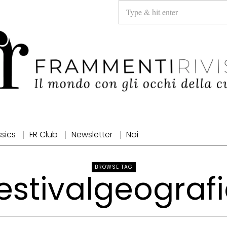
ssics
FR Club
Newsletter
Noi
BROWSE TAG
estivalgeograf