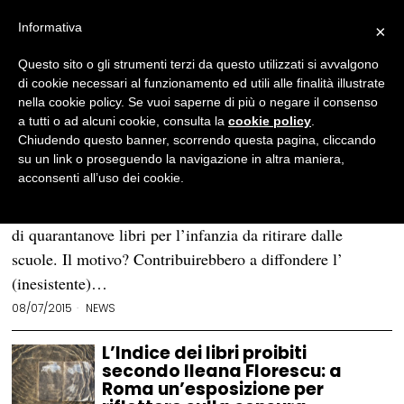
Informativa
×
Questo sito o gli strumenti terzi da questo utilizzati si avvalgono
BROWSE TAG
Indice dei libri proibiti
di cookie necessari al funzionamento ed utili alle finalità illustrate
nella cookie policy. Se vuoi saperne di più o negare il consenso
a tutti o ad alcuni cookie, consulta la
cookie policy
.
Libri proibiti a Venezia: parte petizione per
Chiudendo questo banner, scorrendo questa pagina, cliccando
fermare la censura
su un link o proseguendo la navigazione in altra maniera,
acconsenti all’uso dei cookie.
VENEZIA – Come ormai tristemente noto, il nuovo
sindaco della Laguna, Luigi Brugnaro, ha stilato una lista
di quarantanove libri per l’infanzia da ritirare dalle
scuole. Il motivo? Contribuirebbero a diffondere l’
(inesistente)…
08/07/2015
NEWS
L’Indice dei libri proibiti
secondo Ileana Florescu: a
Roma un’esposizione per