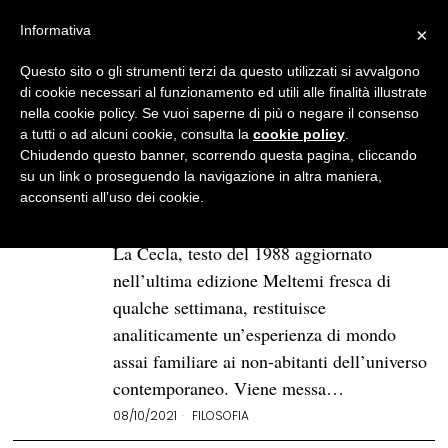
Informativa
×
Questo sito o gli strumenti terzi da questo utilizzati si avvalgono
BROWSE TAG
indigeni
di cookie necessari al funzionamento ed utili alle finalità illustrate
nella cookie policy. Se vuoi saperne di più o negare il consenso
a tutti o ad alcuni cookie, consulta la
cookie policy
.
Lo smarrimento frustrante
Chiudendo questo banner, scorrendo questa pagina, cliccando
della vita nelle città
su un link o proseguendo la navigazione in altra maniera,
occidentali
acconsenti all’uso dei cookie.
Perdersi. L’uomo senza ambiente di Franco
La Cecla, testo del 1988 aggiornato
nell’ultima edizione Meltemi fresca di
qualche settimana, restituisce
analiticamente un’esperienza di mondo
assai familiare ai non-abitanti dell’universo
contemporaneo. Viene messa…
08/10/2021
FILOSOFIA