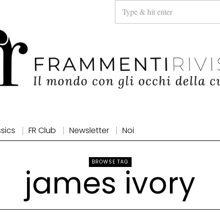
ssics
FR Club
Newsletter
Noi
BROWSE TAG
james ivory