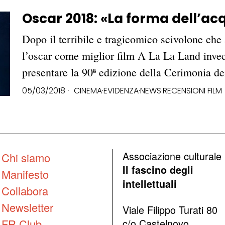
Oscar 2018: «La forma dell’acq
Dopo il terribile e tragicomico scivolone ch
l’oscar come miglior film A La La Land invec
presentare la 90ª edizione della Cerimonia 
05/03/2018
CINEMA
·
EVIDENZA
·
NEWS
·
RECENSIONI FILM
Associazione culturale
Chi siamo
Il fascino degli
Manifesto
intellettuali
Collabora
Newsletter
Viale Filippo Turati 80
FR Club
c/o Castelnovo