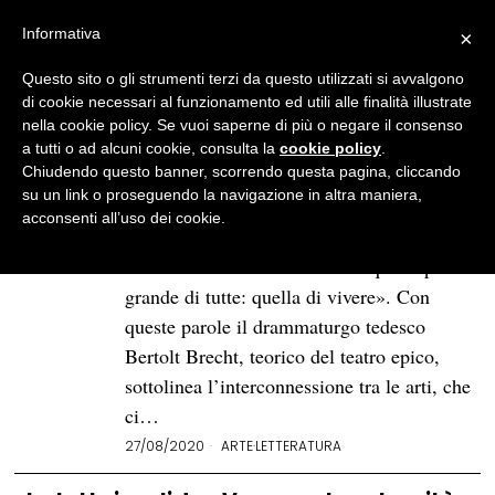
Informativa
×
Questo sito o gli strumenti terzi da questo utilizzati si avvalgono
BROWSE TAG
la ragazza con l'orecchino
di cookie necessari al funzionamento ed utili alle finalità illustrate
nella cookie policy. Se vuoi saperne di più o negare il consenso
di perla
a tutti o ad alcuni cookie, consulta la
cookie policy
.
Chiudendo questo banner, scorrendo questa pagina, cliccando
su un link o proseguendo la navigazione in altra maniera,
Consigli di lettura per gli
acconsenti all’uso dei cookie.
appassionati di arte
«Tutte le arti contribuiscono a quella più
grande di tutte: quella di vivere». Con
queste parole il drammaturgo tedesco
Bertolt Brecht, teorico del teatro epico,
sottolinea l’interconnessione tra le arti, che
ci…
27/08/2020
ARTE
·
LETTERATURA