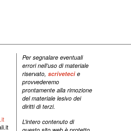
Per segnalare eventuali
errori nell’uso di materiale
riservato,
scriveteci
e
provvederemo
prontamente alla rimozione
del materiale lesivo dei
diritti di terzi.
it
L’intero contenuto di
i.it
questo sito web è protetto