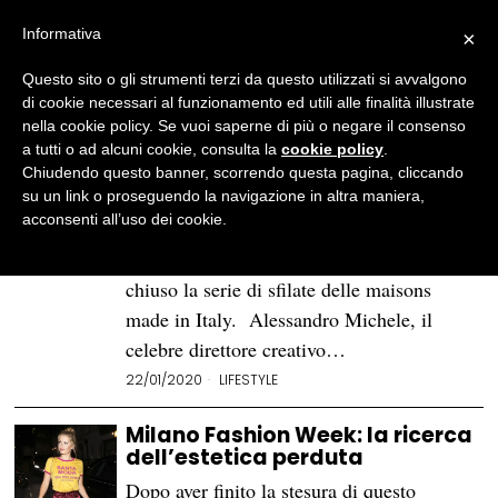
Informativa
×
Questo sito o gli strumenti terzi da questo utilizzati si avvalgono
BROWSE TAG
milano fashion week
di cookie necessari al funzionamento ed utili alle finalità illustrate
nella cookie policy. Se vuoi saperne di più o negare il consenso
a tutti o ad alcuni cookie, consulta la
cookie policy
.
Men's Fashion Week:
Chiudendo questo banner, scorrendo questa pagina, cliccando
decostruire la mascolinità
su un link o proseguendo la navigazione in altra maniera,
acconsenti all’uso dei cookie.
Come ogni anno, a gennaio, è si è tenuta la
Men’s Fashion Week Fall/Winter. Gucci ha
chiuso la serie di sfilate delle maisons
made in Italy. Alessandro Michele, il
celebre direttore creativo…
22/01/2020
LIFESTYLE
Milano Fashion Week: la ricerca
dell’estetica perduta
Dopo aver finito la stesura di questo